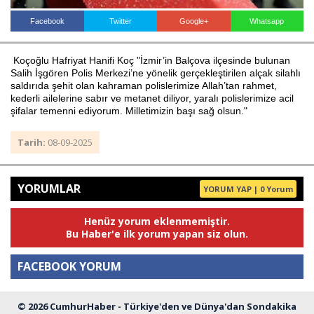
Facebook
Twitter
Google+
Whatsapp
Haberin Doğru Adresi.
Koçoğlu Hafriyat Hanifi Koç "İzmir’in Balçova ilçesinde bulunan
Salih İşgören Polis Merkezi’ne yönelik gerçekleştirilen alçak silahlı
saldırıda şehit olan kahraman polislerimize Allah’tan rahmet,
kederli ailelerine sabır ve metanet diliyor, yaralı polislerimize acil
şifalar temenni ediyorum. Milletimizin başı sağ olsun."
Tarih:
08-09-2025
YORUMLAR
YORUM YAP | 0 Yorum
Henüz yorum eklenmemiştir.
Bu Haber'e ilk yorum yapan siz olun.
FACEBOOK YORUM
© 2026 CumhurHaber - Türkiye'den ve Dünya'dan Sondakika
Yorum