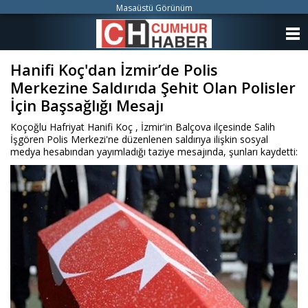
Masaüstü Görünüm
ANASAYFA
Hanifi Koç'dan İzmir’de Polis
KATEGORİLER
Merkezine Saldırıda Şehit Olan Polisler
YAZARLAR
İçin Başsağlığı Mesajı
Koçoğlu Hafriyat Hanifi Koç , İzmir'in Balçova ilçesinde Salih
ANKETLER
İşgören Polis Merkezi'ne düzenlenen saldırıya ilişkin sosyal
medya hesabından yayımladığı taziye mesajında, şunları kaydetti:
FOTO GALERİ
VİDEO GALERİ
KÜNYE
İLETİŞİM