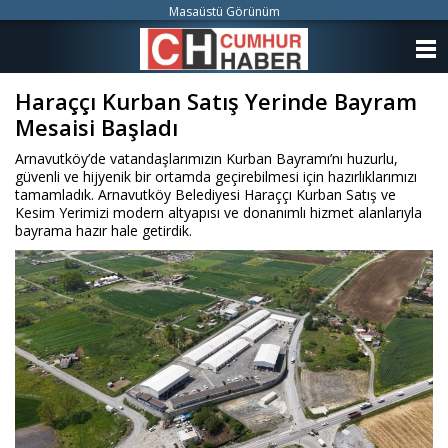
Masaüstü Görünüm
ANASAYFA
Haraççı Kurban Satış Yerinde Bayram
KATEGORİLER
Mesaisi Başladı
YAZARLAR
Arnavutköy’de vatandaşlarımızın Kurban Bayramı’nı huzurlu,
güvenli ve hijyenik bir ortamda geçirebilmesi için hazırlıklarımızı
ANKETLER
tamamladık. Arnavutköy Belediyesi Haraççı Kurban Satış ve
Kesim Yerimizi modern altyapısı ve donanımlı hizmet alanlarıyla
bayrama hazır hale getirdik.
FOTO GALERİ
VİDEO GALERİ
KÜNYE
İLETİŞİM