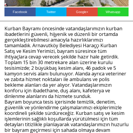
Facebook
Twitter
Google+
Whatsapp
Haberin Doğru Adresi.
Kurban Bayramı öncesinde vatandaşlarımızın kurban
ibadetlerini güvenli, hijyenik ve düzenli bir ortamda
gerçekleştirebilmesi amacıyla hazırlıklarımızı
tamamladık. Arnavutköy Belediyesi Haraççı Kurban
Satış ve Kesim Yerimizi, bayram süresince tüm
ihtiyaçlara cevap verecek şekilde hazır hale getirdik.
Toplam 15 bin 30 metrekare alan üzerine kurulu
tesisimizde; 2 büyükbaş kesim alanı, 46 padok ve 5
kamyon servis alanı bulunuyor. Alanda ayrıca veteriner
ve zabıta hizmet noktaları ile ambulans ve polis
bekleme alanları da yer alıyor. Vatandaşlarımızın
konforu için ibadethane, duş alanı, kafeterya ve
dinlenme alanlarını da hizmete sunduk.
Bayram boyunca tesis içerisinde temizlik, denetim,
güvenlik ve yönlendirme çalışmalarımızı ekiplerimizle
koordineli şekilde sürdüreceğiz. Kurban satış ve kesim
işlemlerinin sağlıklı koşullarda yürütülmesi için tüm
detayları titizlikle planlayarak vatandaşlarımızın huzurlu
bir bayram geçirmesi için sahada olmaya devam