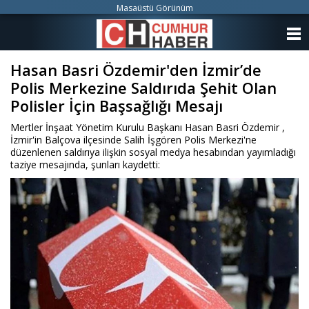
Masaüstü Görünüm
ANASAYFA
Hasan Basri Özdemir'den İzmir’de
KATEGORİLER
Polis Merkezine Saldırıda Şehit Olan
YAZARLAR
Polisler İçin Başsağlığı Mesajı
Mertler İnşaat Yönetim Kurulu Başkanı Hasan Basri Özdemir ,
ANKETLER
İzmir'in Balçova ilçesinde Salih İşgören Polis Merkezi'ne
düzenlenen saldırıya ilişkin sosyal medya hesabından yayımladığı
taziye mesajında, şunları kaydetti:
FOTO GALERİ
VİDEO GALERİ
KÜNYE
İLETİŞİM