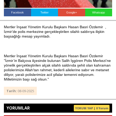
Facebook
Twitter
Google+
Whatsapp
Haberin Doğru Adresi.
Mertler İnşaat Yönetim Kurulu Başkanı Hasan Basri Özdemir ,
İzmir'de polis merkezine gerçekleştirilen silahlı saldırıya ilişkin
başsağlığı mesajı yayımladı.
Mertler İnşaat Yönetim Kurulu Başkanı Hasan Basri Özdemir
"İzmir’in Balçova ilçesinde bulunan Salih İşgören Polis Merkezi’ne
yönelik gerçekleştirilen alçak silahlı saldırıda şehit olan kahraman
polislerimize Allah’tan rahmet, kederli ailelerine sabır ve metanet
diliyor, yaralı polislerimize acil şifalar temenni ediyorum.
Milletimizin başı sağ olsun."
Tarih:
08-09-2025
YORUMLAR
YORUM YAP | 0 Yorum