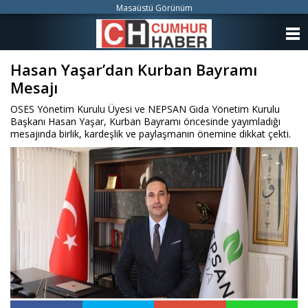
Masaüstü Görünüm
ANASAYFA
Hasan Yaşar’dan Kurban Bayramı
KATEGORİLER
Mesajı
YAZARLAR
OSES Yönetim Kurulu Üyesi ve NEPSAN Gıda Yönetim Kurulu
Başkanı Hasan Yaşar, Kurban Bayramı öncesinde yayımladığı
ANKETLER
mesajında birlik, kardeşlik ve paylaşmanın önemine dikkat çekti.
FOTO GALERİ
VİDEO GALERİ
KÜNYE
İLETİŞİM