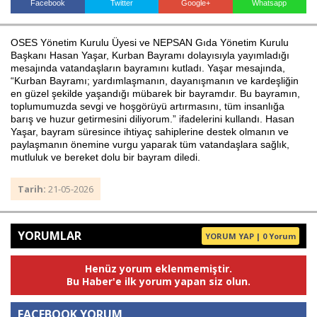
Facebook
Twitter
Google+
Whatsapp
OSES Yönetim Kurulu Üyesi ve NEPSAN Gıda Yönetim Kurulu
Haberin Doğru Adresi.
Başkanı Hasan Yaşar, Kurban Bayramı dolayısıyla yayımladığı
mesajında vatandaşların bayramını kutladı. Yaşar mesajında,
“Kurban Bayramı; yardımlaşmanın, dayanışmanın ve kardeşliğin
en güzel şekilde yaşandığı mübarek bir bayramdır. Bu bayramın,
toplumumuzda sevgi ve hoşgörüyü artırmasını, tüm insanlığa
barış ve huzur getirmesini diliyorum.” ifadelerini kullandı. Hasan
Yaşar, bayram süresince ihtiyaç sahiplerine destek olmanın ve
paylaşmanın önemine vurgu yaparak tüm vatandaşlara sağlık,
mutluluk ve bereket dolu bir bayram diledi.
Tarih:
21-05-2026
YORUMLAR
YORUM YAP | 0 Yorum
Henüz yorum eklenmemiştir.
Bu Haber'e ilk yorum yapan siz olun.
FACEBOOK YORUM