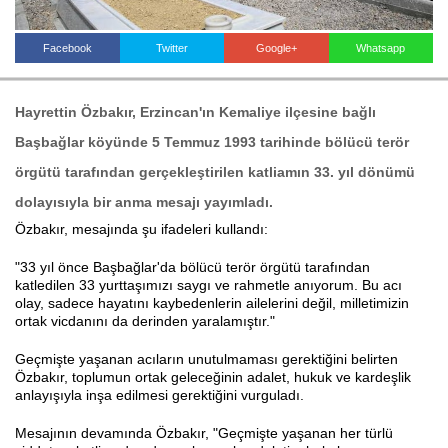
Facebook
Twitter
Google+
Whatsapp
Haberin Doğru Adresi.
Hayrettin Özbakır, Erzincan'ın Kemaliye ilçesine bağlı
Başbağlar köyünde 5 Temmuz 1993 tarihinde bölücü terör
örgütü tarafından gerçekleştirilen katliamın 33. yıl dönümü
dolayısıyla bir anma mesajı yayımladı.
Özbakır, mesajında şu ifadeleri kullandı:
"33 yıl önce Başbağlar'da bölücü terör örgütü tarafından
katledilen 33 yurttaşımızı saygı ve rahmetle anıyorum. Bu acı
olay, sadece hayatını kaybedenlerin ailelerini değil, milletimizin
ortak vicdanını da derinden yaralamıştır."
Geçmişte yaşanan acıların unutulmaması gerektiğini belirten
Özbakır, toplumun ortak geleceğinin adalet, hukuk ve kardeşlik
anlayışıyla inşa edilmesi gerektiğini vurguladı.
Mesajının devamında Özbakır, "Geçmişte yaşanan her türlü