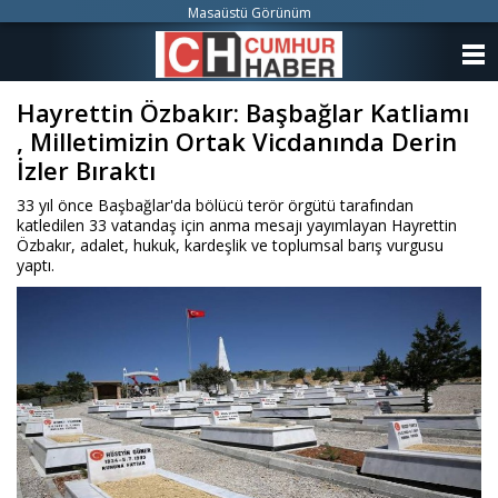
Masaüstü Görünüm
ANASAYFA
Hayrettin Özbakır: Başbağlar Katliamı
KATEGORİLER
, Milletimizin Ortak Vicdanında Derin
YAZARLAR
İzler Bıraktı
33 yıl önce Başbağlar'da bölücü terör örgütü tarafından
ANKETLER
katledilen 33 vatandaş için anma mesajı yayımlayan Hayrettin
Özbakır, adalet, hukuk, kardeşlik ve toplumsal barış vurgusu
yaptı.
FOTO GALERİ
VİDEO GALERİ
KÜNYE
İLETİŞİM