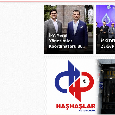
İPA Yerel
Yönetimler
İSKİ’D
Koordinatörü Bü..
ZEKA P