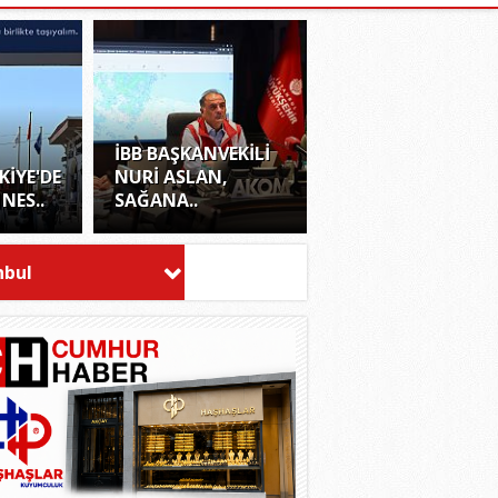
İBB BAŞKANVEKİLİ
KİYE'DE
NURİ ASLAN,
 NES..
SAĞANA..
nbul