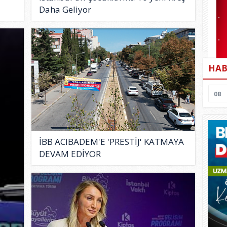
Daha Geliyor
HAB
08
İBB ACIBADEM'E 'PRESTİJ' KATMAYA
DEVAM EDİYOR