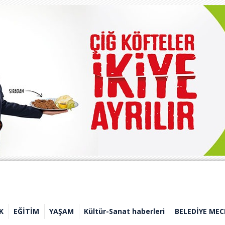
K
EĞİTİM
YAŞAM
Kültür-Sanat haberleri
BELEDİYE MEC