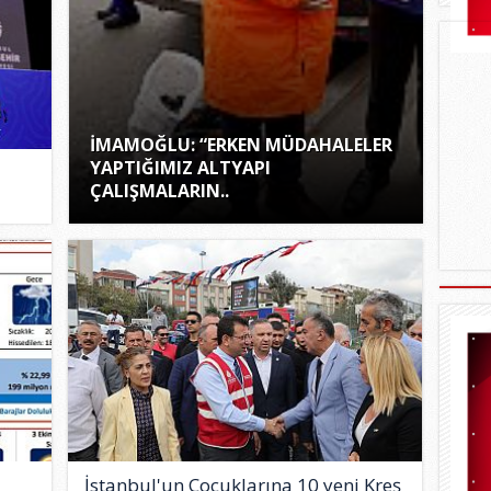
İMAMOĞLU: “ERKEN MÜDAHALELER
YAPTIĞIMIZ ALTYAPI
M
ÇALIŞMALARIN..
İstanbul'un Çocuklarına 10 yeni Kreş