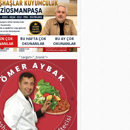
ÜN ÇOK
BU HAFTA ÇOK
BU AY ÇOK
NANLAR
OKUNANLAR
OKUNANLAR
" target="_blank">