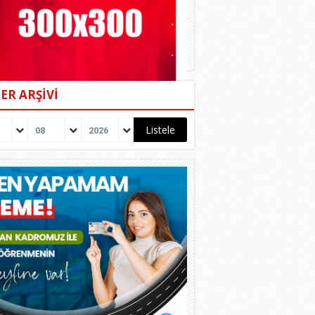
ER ARŞİVİ
08
2026