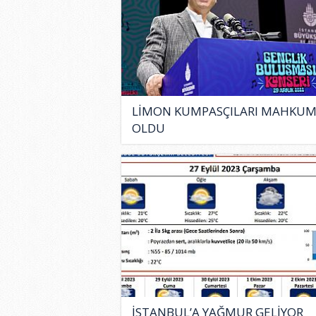
LİMON KUMPASÇILARI MAHKU
OLDU
İSTANBUL’A YAĞMUR GELİYOR