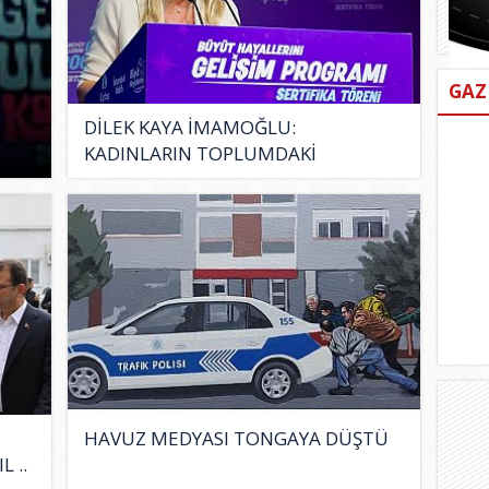
GAZ
DİLEK KAYA İMAMOĞLU:
KADINLARIN TOPLUMDAKİ
KONUMUNU GÜÇLENDİ..
HAVUZ MEDYASI TONGAYA DÜŞTÜ
L ..