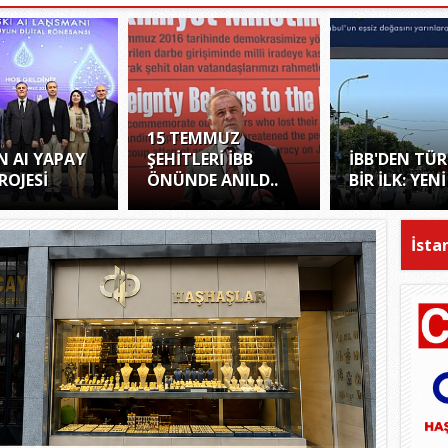
15 TEMMUZ
EN AI YAPAY
ŞEHİTLERİ İBB
İBB'DEN TÜR
ROJESİ
ÖNÜNDE ANILD..
BİR İLK: YENİ
İsta