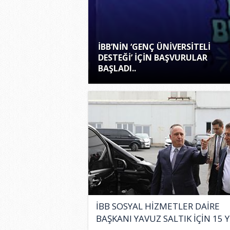
İBB’NİN ‘GENÇ ÜNİVERSİTELİ
DESTEĞİ’ İÇİN BAŞVURULAR
BAŞLADI..
İBB SOSYAL HİZMETLER DAİRE
BAŞKANI YAVUZ SALTIK İÇİN 15 YI