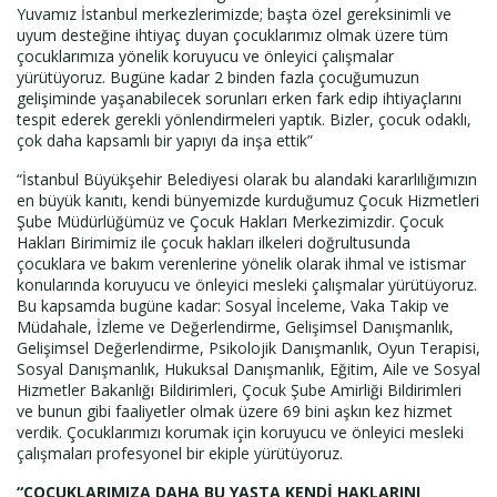
Yuvamız İstanbul merkezlerimizde; başta özel gereksinimli ve
uyum desteğine ihtiyaç duyan çocuklarımız olmak üzere tüm
çocuklarımıza yönelik koruyucu ve önleyici çalışmalar
yürütüyoruz. Bugüne kadar 2 binden fazla çocuğumuzun
gelişiminde yaşanabilecek sorunları erken fark edip ihtiyaçlarını
tespit ederek gerekli yönlendirmeleri yaptık. Bizler, çocuk odaklı,
çok daha kapsamlı bir yapıyı da inşa ettik”
“İstanbul Büyükşehir Belediyesi olarak bu alandaki kararlılığımızın
en büyük kanıtı, kendi bünyemizde kurduğumuz Çocuk Hizmetleri
Şube Müdürlüğümüz ve Çocuk Hakları Merkezimizdir. Çocuk
Hakları Birimimiz ile çocuk hakları ilkeleri doğrultusunda
çocuklara ve bakım verenlerine yönelik olarak ihmal ve istismar
konularında koruyucu ve önleyici mesleki çalışmalar yürütüyoruz.
Bu kapsamda bugüne kadar: Sosyal İnceleme, Vaka Takip ve
Müdahale, İzleme ve Değerlendirme, Gelişimsel Danışmanlık,
Gelişimsel Değerlendirme, Psikolojik Danışmanlık, Oyun Terapisi,
Sosyal Danışmanlık, Hukuksal Danışmanlık, Eğitim, Aile ve Sosyal
Hizmetler Bakanlığı Bildirimleri, Çocuk Şube Amirliği Bildirimleri
ve bunun gibi faaliyetler olmak üzere 69 bini aşkın kez hizmet
verdik. Çocuklarımızı korumak için koruyucu ve önleyici mesleki
çalışmaları profesyonel bir ekiple yürütüyoruz.
“ÇOCUKLARIMIZA DAHA BU YAŞTA KENDİ HAKLARINI