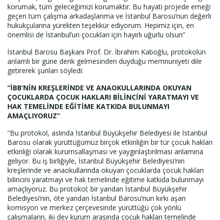
korumak, tüm geleceğimizi korumaktır. Bu hayati projede emeği
geçen tüm çalışma arkadaşlarıma ve İstanbul Barosu’nun değerli
hukukçularına yürekten teşekkür ediyorum. Hepimiz için, en
önemlisi de İstanbul’un çocukları için hayırlı uğurlu olsun”
İstanbul Barosu Başkanı Prof. Dr. İbrahim Kaboğlu, protokolün
anlamlı bir güne denk gelmesinden duyduğu memnuniyeti dile
getirerek şunları söyledi:
“İBB’NİN KREŞLERİNDE VE ANAOKULLARINDA OKUYAN
ÇOCUKLARDA ÇOCUK HAKLARI BİLİNCİNİ YARATMAYI VE
HAK TEMELİNDE EĞİTİME KATKIDA BULUNMAYI
AMAÇLIYORUZ”
“Bu protokol, aslında İstanbul Büyükşehir Belediyesi ile İstanbul
Barosu olarak yürüttüğümüz birçok etkinliğin bir tür çocuk hakları
etkinliği olarak kurumsallaşması ve yaygınlaştırılması anlamına
geliyor. Bu iş birliğiyle, İstanbul Büyükşehir Belediyesi’nin
kreşlerinde ve anaokullarında okuyan çocuklarda çocuk hakları
bilincini yaratmayı ve hak temelinde eğitime katkıda bulunmayı
amaçlıyoruz. Bu protokol; bir yandan İstanbul Büyükşehir
Belediyesi’nin, öte yandan İstanbul Barosu’nun kırkı aşan
komisyon ve merkez çerçevesinde yürüttüğü çok yönlü
çalışmaların, iki dev kurum arasında çocuk hakları temelinde