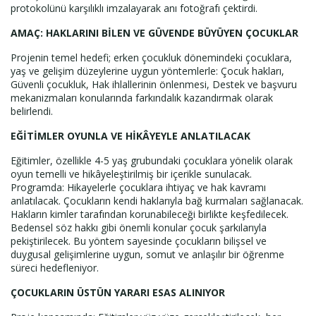
protokolünü karşılıklı imzalayarak anı fotoğrafı çektirdi.
AMAÇ: HAKLARINI BİLEN VE GÜVENDE BÜYÜYEN ÇOCUKLAR
Projenin temel hedefi; erken çocukluk dönemindeki çocuklara,
yaş ve gelişim düzeylerine uygun yöntemlerle: Çocuk hakları,
Güvenli çocukluk, Hak ihlallerinin önlenmesi, Destek ve başvuru
mekanizmaları konularında farkındalık kazandırmak olarak
belirlendi.
EĞİTİMLER OYUNLA VE HİKÂYEYLE ANLATILACAK
Eğitimler, özellikle 4-5 yaş grubundaki çocuklara yönelik olarak
oyun temelli ve hikâyeleştirilmiş bir içerikle sunulacak.
Programda: Hikayelerle çocuklara ihtiyaç ve hak kavramı
anlatılacak. Çocukların kendi haklarıyla bağ kurmaları sağlanacak.
Hakların kimler tarafından korunabileceği birlikte keşfedilecek.
Bedensel söz hakkı gibi önemli konular çocuk şarkılarıyla
pekiştirilecek. Bu yöntem sayesinde çocukların bilişsel ve
duygusal gelişimlerine uygun, somut ve anlaşılır bir öğrenme
süreci hedefleniyor.
ÇOCUKLARIN ÜSTÜN YARARI ESAS ALINIYOR