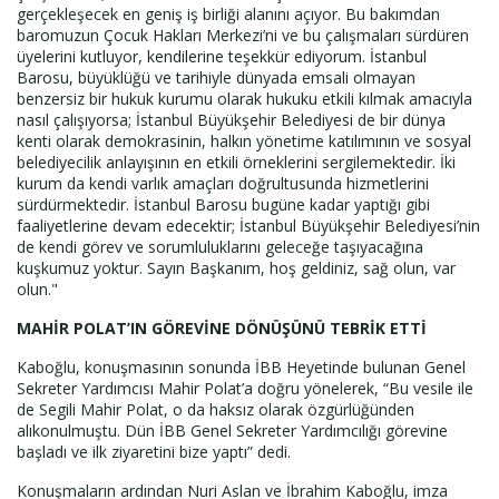
gerçekleşecek en geniş iş birliği alanını açıyor. Bu bakımdan
baromuzun Çocuk Hakları Merkezi’ni ve bu çalışmaları sürdüren
üyelerini kutluyor, kendilerine teşekkür ediyorum. İstanbul
Barosu, büyüklüğü ve tarihiyle dünyada emsali olmayan
benzersiz bir hukuk kurumu olarak hukuku etkili kılmak amacıyla
nasıl çalışıyorsa; İstanbul Büyükşehir Belediyesi de bir dünya
kenti olarak demokrasinin, halkın yönetime katılımının ve sosyal
belediyecilik anlayışının en etkili örneklerini sergilemektedir. İki
kurum da kendi varlık amaçları doğrultusunda hizmetlerini
sürdürmektedir. İstanbul Barosu bugüne kadar yaptığı gibi
faaliyetlerine devam edecektir; İstanbul Büyükşehir Belediyesi’nin
de kendi görev ve sorumluluklarını geleceğe taşıyacağına
kuşkumuz yoktur. Sayın Başkanım, hoş geldiniz, sağ olun, var
olun."
MAHİR POLAT’IN GÖREVİNE DÖNÜŞÜNÜ TEBRİK ETTİ
Kaboğlu, konuşmasının sonunda İBB Heyetinde bulunan Genel
Sekreter Yardımcısı Mahir Polat’a doğru yönelerek, “Bu vesile ile
de Segili Mahir Polat, o da haksız olarak özgürlüğünden
alıkonulmuştu. Dün İBB Genel Sekreter Yardımcılığı görevine
başladı ve ilk ziyaretini bize yaptı” dedi.
Konuşmaların ardından Nuri Aslan ve İbrahim Kaboğlu, imza