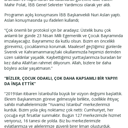
Mahir Polat, İBB Genel Sekreter Yardımcısı olarak yer aldı.
Programın açılış konuşmasını İBB Başkanvekili Nuri Aslan yaptı.
Aslan konuşmasında şu ifadeleri kullandı;
“Çok önemli bir protokol için bir aradayız. Üstelik bunu çok
anlamlı bir günde 23 Nisan Milli Egemenlik ve Çocuk Bayramında
imzalayacağız. Bayramımız da kutlu olsun. Bizim en öncelikli
görevimiz, çocuklarımızı korumak. Maalesef geçtiğimiz günlerde
Siverek ve Kahramanmaraş’taki okullarımızda hepimizi derinden
üzen saldırılar yaşadık. Kaybettiğimiz yurttaşlarımıza buradan bir
kez daha Allah’tan rahmet diliyorum. Allah, bizlere bir daha
böylesi acılar yaşatmasın.”
“BİZLER, ÇOCUK ODAKLI, ÇOK DAHA KAPSAMLI BİR YAPIYI
DA İNŞA ETTİK”
“2019’dan itibaren İstanbul’da büyük bir vizyon değişimi başlattık.
Ekrem Başkanımızın göreve gelmesiyle birlikte, özellikle ihtiyaç
sahibi mahallelerimizde “Yuvamız İstanbul” merkezlerimizi
kurduk. Bizim yola çıkış noktamız çok netti: Cumhuriyet, her
çocuğa eşit fırsatlar sunmaktır. Bugün 127 merkezimizle hizmet
veriyoruz, 16 tanesi de yolda. Biz bu merkezlerimizle
evlatlarımıza ve ailelerimize güvenli birer liman oluşturduk.