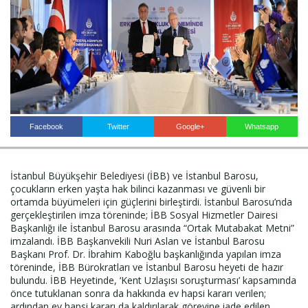
Haberin Doğru Adresi.
Facebook
Twitter
Google+
Whatsapp
İstanbul Büyükşehir Belediyesi (İBB) ve İstanbul Barosu,
çocukların erken yaşta hak bilinci kazanması ve güvenli bir
ortamda büyümeleri için güçlerini birleştirdi. İstanbul Barosu’nda
gerçekleştirilen imza töreninde; İBB Sosyal Hizmetler Dairesi
Başkanlığı ile İstanbul Barosu arasında “Ortak Mutabakat Metni”
imzalandı. İBB Başkanvekili Nuri Aslan ve İstanbul Barosu
Başkanı Prof. Dr. İbrahim Kaboğlu başkanlığında yapılan imza
töreninde, İBB Bürokratları ve İstanbul Barosu heyeti de hazır
bulundu. İBB Heyetinde, ‘Kent Uzlaşısı soruşturması’ kapsamında
önce tutuklanan sonra da hakkında ev hapsi kararı verilen;
ardından ev hapsi kararı da kaldırılarak görevine iade edilen