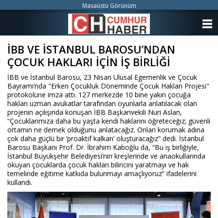
Masaüstü Görünüm
ANASAYFA
İBB VE İSTANBUL BAROSU’NDAN
KATEGORİLER
ÇOCUK HAKLARI İÇİN İŞ BİRLİĞİ
YAZARLAR
İBB ve İstanbul Barosu, 23 Nisan Ulusal Egemenlik ve Çocuk
Bayramı’nda "Erken Çocukluk Döneminde Çocuk Hakları Projesi"
ANKETLER
protokolüne imza attı. 127 merkezde 10 bine yakın çocuğa
hakları uzman avukatlar tarafından oyunlarla anlatılacak olan
projenin açılışında konuşan İBB Başkanvekili Nuri Aslan,
FOTO GALERİ
“Çocuklarımıza daha bu yaşta kendi haklarını öğreteceğiz; güvenli
ortamın ne demek olduğunu anlatacağız. Onları korumak adına
çok daha güçlü bir ‘proaktif kalkan’ oluşturacağız” dedi. İstanbul
VİDEO GALERİ
Barosu Başkanı Prof. Dr. İbrahim Kaboğlu da, “Bu iş birliğiyle,
İstanbul Büyükşehir Belediyesi’nin kreşlerinde ve anaokullarında
okuyan çocuklarda çocuk hakları bilincini yaratmayı ve hak
KÜNYE
temelinde eğitime katkıda bulunmayı amaçlıyoruz” ifadelerini
kullandı.
İLETİŞİM