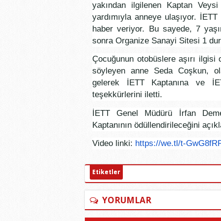
yakından ilgilenen Kaptan Veysi
yardımıyla anneye ulaşıyor. İETT
haber veriyor. Bu sayede, 7 yaşı
sonra Organize Sanayi Sitesi 1 dur
Çocuğunun otobüslere aşırı ilgisi 
söyleyen anne Seda Coşkun, ola
gelerek İETT Kaptanına ve İETT 
teşekkürlerini iletti.
İETT Genel Müdürü İrfan Demet
Kaptanının ödüllendirileceğini açıkl
Video linki:
https://we.tl/t-
GwG8fRP
Etiketler
YORUMLAR