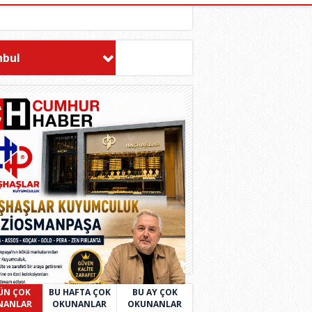
nbul
ÜN ÇOK
BU HAFTA ÇOK
BU AY ÇOK
NANLAR
OKUNANLAR
OKUNANLAR