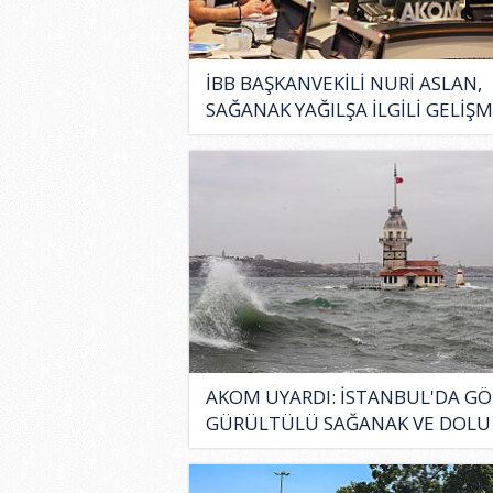
İBB BAŞKANVEKİLİ NURİ ASLAN,
SAĞANAK YAĞILŞA İLGİLİ GELİŞM
AKOM UYARDI: İSTANBUL'DA GÖ
GÜRÜLTÜLÜ SAĞANAK VE DOLU
RİSKİ..