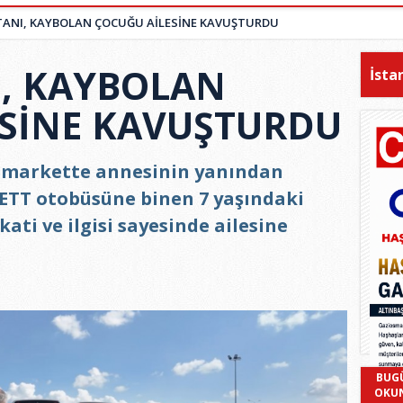
TANI, KAYBOLAN ÇOCUĞU AİLESİNE KAVUŞTURDU
I, KAYBOLAN
İsta
ESİNE KAVUŞTURDU
r markette annesinin yanından
İETT otobüsüne binen 7 yaşındaki
ati ve ilgisi sayesinde ailesine
BUG
OKU