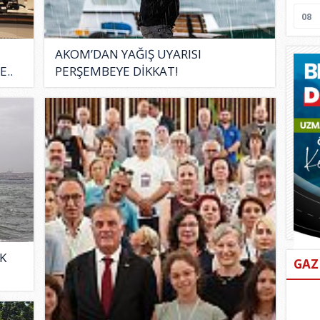
08
AKOM’DAN YAĞIŞ UYARISI
E..
PERŞEMBEYE DİKKAT!
K
GAZ