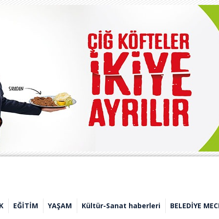
K
EĞİTİM
YAŞAM
Kültür-Sanat haberleri
BELEDİYE MEC