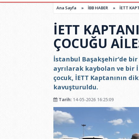
Ana Sayfa
»
İBB HABER
»
İETT KAP
İETT KAPTAN
ÇOCUĞU AİL
İstanbul Başakşehir’de bi
ayrılarak kaybolan ve bir 
çocuk, İETT Kaptanının dikk
kavuşturuldu.
Tarih:
14-05-2026 16:25:09