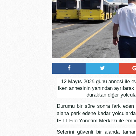
Tweetle
12 Mayıs 2026 günü annesi ile ev
iken annesinin yanından ayrılarak 
duraktan diğer yolcul
Durumu bir süre sonra fark eden 
alana park edene kadar yolcularda
İETT Filo Yönetim Merkezi ile emniy
Seferini güvenli bir alanda tam