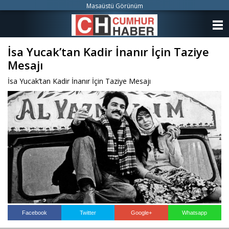
Masaüstü Görünüm
ANASAYFA
İsa Yucak’tan Kadir İnanır İçin Taziye
KATEGORİLER
Mesajı
YAZARLAR
İsa Yucak’tan Kadir İnanır İçin Taziye Mesajı
ANKETLER
FOTO GALERİ
VİDEO GALERİ
KÜNYE
İLETİŞİM
Facebook
Twitter
Google+
Whatsapp