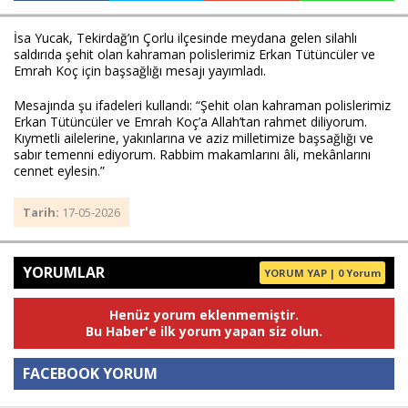
İsa Yucak, Tekirdağ’ın Çorlu ilçesinde meydana gelen silahlı 
saldırıda şehit olan kahraman polislerimiz Erkan Tütüncüler ve 
Haberin Doğru Adresi.
Emrah Koç için başsağlığı mesajı yayımladı.
Mesajında şu ifadeleri kullandı: “Şehit olan kahraman polislerimiz 
Erkan Tütüncüler ve Emrah Koç’a Allah’tan rahmet diliyorum. 
Kıymetli ailelerine, yakınlarına ve aziz milletimize başsağlığı ve 
sabır temenni ediyorum. Rabbim makamlarını âli, mekânlarını 
cennet eylesin.”
Tarih:
17-05-2026
YORUMLAR
YORUM YAP | 0 Yorum
Henüz yorum eklenmemiştir.
Bu Haber'e ilk yorum yapan siz olun.
FACEBOOK YORUM