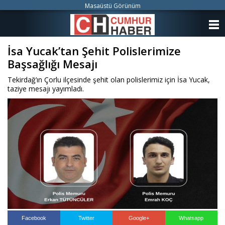
Masaüstü Görünüm
ANASAYFA
İsa Yucak’tan Şehit Polislerimize
KATEGORİLER
Başsağlığı Mesajı
YAZARLAR
Tekirdağ’ın Çorlu ilçesinde şehit olan polislerimiz için İsa Yucak,
taziye mesajı yayımladı.
ANKETLER
FOTO GALERİ
VİDEO GALERİ
KÜNYE
İLETİŞİM
Facebook
Twitter
Google+
Whatsapp