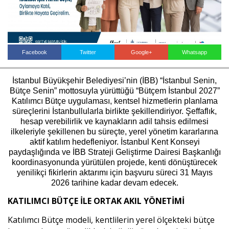
Haberin Doğru Adresi.
Facebook
Twitter
Google+
Whatsapp
İstanbul Büyükşehir Belediyesi’nin (İBB) “İstanbul Senin,
Bütçe Senin” mottosuyla yürüttüğü “Bütçem İstanbul 2027”
Katılımcı Bütçe uygulaması, kentsel hizmetlerin planlama
süreçlerini İstanbullularla birlikte şekillendiriyor. Şeffaflık,
hesap verebilirlik ve kaynakların adil tahsis edilmesi
ilkeleriyle şekillenen bu süreçte, yerel yönetim kararlarına
aktif katılım hedefleniyor. İstanbul Kent Konseyi
paydaşlığında ve İBB Strateji Geliştirme Dairesi Başkanlığı
koordinasyonunda yürütülen projede, kenti dönüştürecek
yenilikçi fikirlerin aktarımı için başvuru süreci 31 Mayıs
2026 tarihine kadar devam edecek.
KATILIMCI BÜTÇE İLE ORTAK AKIL YÖNETİMİ
Katılımcı Bütçe modeli, kentlilerin yerel ölçekteki bütçe