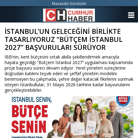
Masaüstü Görünüm
ANASAYFA
İSTANBUL’UN GELECEĞİNİ BİRLİKTE
KATEGORİLER
TASARLIYORUZ “BÜTÇEM İSTANBUL
YAZARLAR
2027” BAŞVURULARI SÜRÜYOR
İBB’nin, kent bütçesini ortak akılla şekillendirmek amacıyla
ANKETLER
hayata geçirdiği “Bütçem İstanbul 2027” uygulaması kapsamında
proje başvuru süreci devam ediyor. Yerel yönetim süreçlerine
doğrudan katılımı teşvik eden ve şeffaf yönetim modelini
FOTO GALERİ
benimseyen bu çalışmada, şehre değer katacak fikirlerini sunmak
isteyen İstanbullular, 31 Mayıs 2026 tarihine kadar başvurularını
VİDEO GALERİ
gerçekleştirebilirler.
KÜNYE
İLETİŞİM