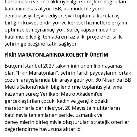
harcamaları ve öncelikleriyle ilgili süreçlere doğrudan
katılımını esas alıyor. İBB; bu model ile yerel
demokrasiyi teşvik ediyor, sivil toplumla kurulan iş
birliğini kuvvetlendiriyor ve kentsel hizmetlere erişimi
optimize etmeyi amaçlıyor. Süreç kapsamında her
katılımcı, dilediği temada en fazla iki proje önerisi ile
şehrin geleceğine katkı sağlıyor.
FİKİR MARATONLARINDA KOLEKTİF ÜRETİM
Bütçem İstanbul 2027 takviminin önemli bir aşaması
olan "Fikir Maratonları", şehrin farklı paydaşlarını ortak
çözüm arayışlarında bir araya getiriyor. 30 Nisan’da İBB
Meclis Salonu’ndaki bilgilendirme toplantısıyla ivme
kazanan süreç; Yenikapı Metro Akademi’de
gerçekleştirilen çocuk, kadın ve gençlik odaklı
maratonlarla derinleşiyor. 20 Mayıs'ta muhtarların
katılımıyla tamamlanan seride, uzmanlık ve
deneyimlerin birleşimiyle oluşturulan stratejik öneriler,
değerlendirme havuzuna aktarıldı.