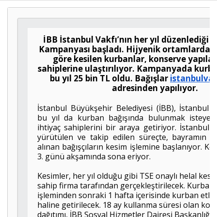
Haberin Doğru Adresi.
İBB İstanbul Vakfı’nın her yıl düzenlediği 
Kampanyası başladı. Hijyenik ortamlarda İs
göre kesilen kurbanlar, konserve yapılar
sahiplerine ulaştırılıyor. Kampanyada kurba
bu yıl 25 bin TL oldu. Bağışlar
istanbulvak
adresinden yapılıyor.
İstanbul Büyükşehir Belediyesi (İBB), İstanbul Va
bu yıl da kurban bağışında bulunmak isteyen İ
ihtiyaç sahiplerini bir araya getiriyor. İstanbul 
yürütülen ve takip edilen süreçte, bayramın 1
alınan bağışçıların kesim işlemine başlanıyor. K
3. günü akşamında sona eriyor.
Kesimler, her yıl olduğu gibi TSE onaylı helal kes
sahip firma tarafından gerçekleştirilecek. Kurban
işleminden sonraki 1 hafta içerisinde kurban etle
haline getirilecek. 18 ay kullanma süresi olan kon
dağıtımı, İBB Sosyal Hizmetler Dairesi Başkanlığı 