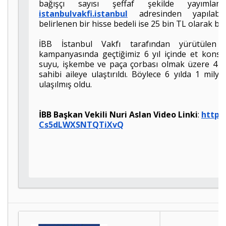
bağışçı sayısı şeffaf şekilde yayımlana
istanbulvakfi.istanbul
adresinden yapılabil
belirlenen bir hisse bedeli ise 25 bin TL olarak bel
İBB İstanbul Vakfı tarafından yürütülen
kampanyasında geçtiğimiz 6 yıl içinde et konserv
suyu, işkembe ve paça çorbası olmak üzere 4 ay
sahibi aileye ulaştırıldı. Böylece 6 yılda 1 mily
ulaşılmış oldu.
İBB Başkan Vekili Nuri Aslan Video Linki
:
https:
Cs5dLWXSNTQTiXvQ