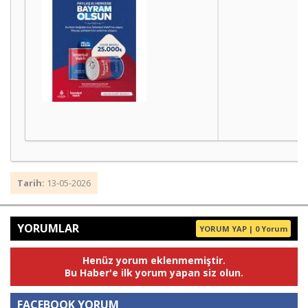
Tarih:
13-05-2026
YORUMLAR
YORUM YAP | 0 Yorum
Henüz yorum eklenmemiştir.
Bu Haber'e ilk yorum yapan siz olun.
FACEBOOK YORUM