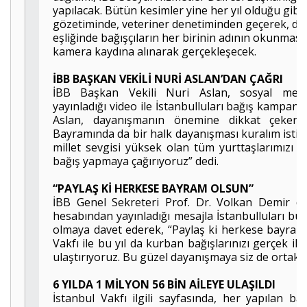
yapılacak. Bütün kesimler yine her yıl olduğu gibi
gözetiminde, veteriner denetiminden geçerek, din
eşliğinde bağışçıların her birinin adının okunması 
kamera kaydına alınarak gerçekleşecek.
İBB BAŞKAN VEKİLİ NURİ ASLAN’DAN ÇAĞRI
İBB Başkan Vekili Nuri Aslan, sosyal med
yayınladığı video ile İstanbulluları bağış kampanya
Aslan, dayanışmanın önemine dikkat çeker
Bayramında da bir halk dayanışması kuralım istiy
millet sevgisi yüksek olan tüm yurttaşlarımızı İ
bağış yapmaya çağırıyoruz” dedi.
“PAYLAŞ Kİ HERKESE BAYRAM OLSUN”
İBB Genel Sekreteri Prof. Dr. Volkan Demir d
hesabından yayınladığı mesajla İstanbulluları bu
olmaya davet ederek, “Paylaş ki herkese bayram 
Vakfı ile bu yıl da kurban bağışlarınızı gerçek iht
ulaştırıyoruz. Bu güzel dayanışmaya siz de ortak 
6 YILDA 1 MİLYON 56 BİN AİLEYE ULAŞILDI
İstanbul Vakfı ilgili sayfasında, her yapılan ba