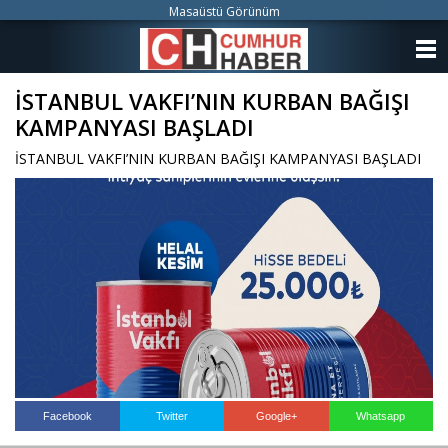
Masaüstü Görünüm
ANASAYFA
İSTANBUL VAKFI’NIN KURBAN BAĞIŞI
KATEGORİLER
KAMPANYASI BAŞLADI
YAZARLAR
İSTANBUL VAKFI’NIN KURBAN BAĞIŞI KAMPANYASI BAŞLADI
ANKETLER
FOTO GALERİ
VİDEO GALERİ
KÜNYE
İLETİŞİM
Facebook
Twitter
Google+
Whatsapp