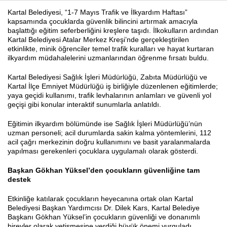
Kartal Belediyesi, “1-7 Mayıs Trafik ve İlkyardım Haftası”
kapsamında çocuklarda güvenlik bilincini artırmak amacıyla
başlattığı eğitim seferberliğini kreşlere taşıdı. İlkokulların ardından
Haberin Doğru Adresi.
Kartal Belediyesi Atalar Merkez Kreşi’nde gerçekleştirilen
etkinlikte, minik öğrenciler temel trafik kuralları ve hayat kurtaran
ilkyardım müdahalelerini uzmanlarından öğrenme fırsatı buldu.
Kartal Belediyesi Sağlık İşleri Müdürlüğü, Zabıta Müdürlüğü ve
Kartal İlçe Emniyet Müdürlüğü iş birliğiyle düzenlenen eğitimlerde;
yaya geçidi kullanımı, trafik levhalarının anlamları ve güvenli yol
geçişi gibi konular interaktif sunumlarla anlatıldı.
Eğitimin ilkyardım bölümünde ise Sağlık İşleri Müdürlüğü’nün
uzman personeli; acil durumlarda sakin kalma yöntemlerini, 112
acil çağrı merkezinin doğru kullanımını ve basit yaralanmalarda
yapılması gerekenleri çocuklara uygulamalı olarak gösterdi.
Başkan Gökhan Yüksel’den çocukların güvenliğine tam
destek
Etkinliğe katılarak çocukların heyecanına ortak olan Kartal
Belediyesi Başkan Yardımcısı Dr. Dilek Kars, Kartal Belediye
Başkanı Gökhan Yüksel’in çocukların güvenliği ve donanımlı
bireyler olarak yetişmesine verdiği büyük önemi vurguladı.