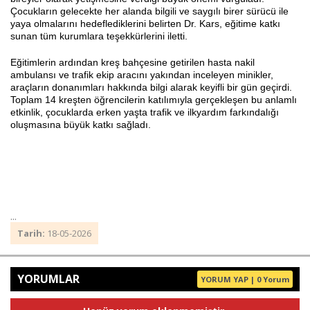
Çocukların gelecekte her alanda bilgili ve saygılı birer sürücü ile
yaya olmalarını hedeflediklerini belirten Dr. Kars, eğitime katkı
sunan tüm kurumlara teşekkürlerini iletti.
Eğitimlerin ardından kreş bahçesine getirilen hasta nakil
ambulansı ve trafik ekip aracını yakından inceleyen minikler,
araçların donanımları hakkında bilgi alarak keyifli bir gün geçirdi.
Toplam 14 kreşten öğrencilerin katılımıyla gerçekleşen bu anlamlı
etkinlik, çocuklarda erken yaşta trafik ve ilkyardım farkındalığı
oluşmasına büyük katkı sağladı.
...
Tarih:
18-05-2026
YORUMLAR
YORUM YAP | 0 Yorum