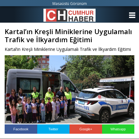
Masaüstü Görünüm
ANASAYFA
Kartal’ın Kreşli Miniklerine Uygulamalı
KATEGORİLER
Trafik ve İlkyardım Eğitimi
YAZARLAR
Kartal’ın Kreşli Miniklerine Uygulamalı Trafik ve İlkyardım Eğitimi
ANKETLER
FOTO GALERİ
VİDEO GALERİ
KÜNYE
İLETİŞİM
Facebook
Twitter
Google+
Whatsapp