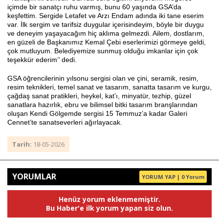
içimde bir sanatçı ruhu varmış, bunu 60 yaşında GSA’da
keşfettim. Sergide Letafet ve Arzı Endam adında iki tane eserim
var. İlk sergim ve tarifsiz duygular içerisindeyim, böyle bir duygu
ve deneyim yaşayacağım hiç aklıma gelmezdi. Ailem, dostlarım,
en güzeli de Başkanımız Kemal Çebi eserlerimizi görmeye geldi,
çok mutluyum. Belediyemize sunmuş olduğu imkanlar için çok
teşekkür ederim’’ dedi.
GSA öğrencilerinin yılsonu sergisi olan ve çini, seramik, resim,
resim teknikleri, temel sanat ve tasarım, sanatta tasarım ve kurgu,
çağdaş sanat pratikleri, heykel, kat’ı, minyatür, tezhip, güzel
sanatlara hazırlık, ebru ve bilimsel bitki tasarım branşlarından
oluşan Kendi Gölgemde sergisi 15 Temmuz’a kadar Galeri
Cennet’te sanatseverleri ağırlayacak.
Tarih:
18-05-2026
YORUMLAR
YORUM YAP | 0 Yorum
Henüz yorum eklenmemiştir.
Bu Haber'e ilk yorum yapan siz olun.