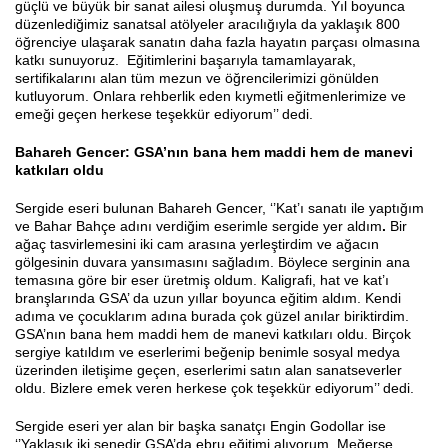
güçlü ve büyük bir sanat ailesi oluşmuş durumda. Yıl boyunca
düzenlediğimiz sanatsal atölyeler aracılığıyla da yaklaşık 800
öğrenciye ulaşarak sanatın daha fazla hayatın parçası olmasına
katkı sunuyoruz. Eğitimlerini başarıyla tamamlayarak,
sertifikalarını alan tüm mezun ve öğrencilerimizi gönülden
kutluyorum. Onlara rehberlik eden kıymetli eğitmenlerimize ve
emeği geçen herkese teşekkür ediyorum’’ dedi.
Bahareh Gencer: GSA’nın bana hem maddi hem de manevi
katkıları oldu
Sergide eseri bulunan Bahareh Gencer, ‘’Kat’ı sanatı ile yaptığım
ve Bahar Bahçe adını verdiğim eserimle sergide yer aldım
.
Bir
ağaç tasvirlemesini iki cam arasına yerleştirdim ve ağacın
gölgesinin duvara yansımasını sağladım. Böylece serginin ana
temasına göre bir eser üretmiş oldum. Kaligrafi, hat ve kat’ı
branşlarında GSA’ da uzun yıllar boyunca eğitim aldım. Kendi
adıma ve çocuklarım adına burada çok güzel anılar biriktirdim.
GSA’nın bana hem maddi hem de manevi katkıları oldu. Birçok
sergiye katıldım ve eserlerimi beğenip benimle sosyal medya
üzerinden iletişime geçen, eserlerimi satın alan sanatseverler
oldu. Bizlere emek veren herkese çok teşekkür ediyorum’’ dedi.
Sergide eseri yer alan bir başka sanatçı Engin Godollar ise
‘’Yaklaşık iki senedir GSA’da ebru eğitimi alıyorum. Meğerse