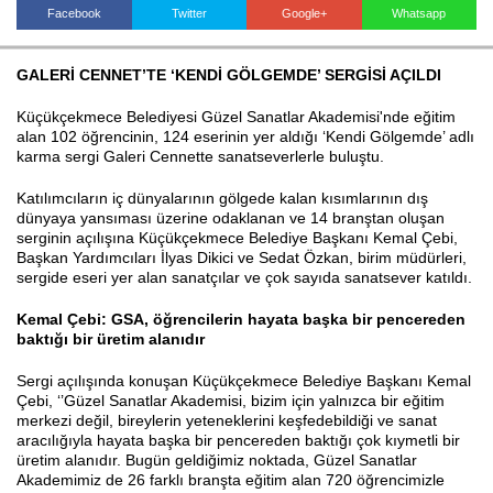
Facebook
Twitter
Google+
Whatsapp
GALERİ CENNET’TE ‘KENDİ GÖLGEMDE’ SERGİSİ AÇILDI
Haberin Doğru Adresi.
Küçükçekmece Belediyesi Güzel Sanatlar Akademisi'nde eğitim
alan 102 öğrencinin, 124 eserinin yer aldığı ‘Kendi Gölgemde’ adlı
karma sergi Galeri Cennette sanatseverlerle buluştu.
Katılımcıların iç dünyalarının gölgede kalan kısımlarının dış
dünyaya yansıması üzerine odaklanan ve 14 branştan oluşan
serginin açılışına Küçükçekmece Belediye Başkanı Kemal Çebi,
Başkan Yardımcıları İlyas Dikici ve Sedat Özkan, birim müdürleri,
sergide eseri yer alan sanatçılar ve çok sayıda sanatsever katıldı.
Kemal Çebi: GSA, öğrencilerin hayata başka bir pencereden
baktığı bir üretim alanıdır
Sergi açılışında konuşan Küçükçekmece Belediye Başkanı Kemal
Çebi, ‘’Güzel Sanatlar Akademisi, bizim için yalnızca bir eğitim
merkezi değil, bireylerin yeteneklerini keşfedebildiği ve sanat
aracılığıyla hayata başka bir pencereden baktığı çok kıymetli bir
üretim alanıdır. Bugün geldiğimiz noktada, Güzel Sanatlar
Akademimiz de 26 farklı branşta eğitim alan 720 öğrencimizle