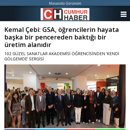
Masaüstü Görünüm
ANASAYFA
Kemal Çebi: GSA, öğrencilerin hayata
KATEGORİLER
başka bir pencereden baktığı bir
YAZARLAR
üretim alanıdır
102 GÜZEL SANATLAR AKADEMİSİ ÖĞRENCİSİNDEN ‘KENDİ
ANKETLER
GÖLGEMDE’ SERGİSİ
FOTO GALERİ
VİDEO GALERİ
KÜNYE
İLETİŞİM