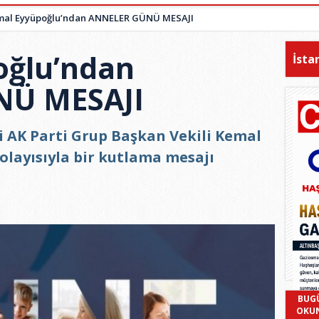
mal Eyyüpoğlu’ndan ANNELER GÜNÜ MESAJI
oğlu’ndan
İsta
NÜ MESAJI
i AK Parti Grup Başkan Vekili Kemal
olayısıyla bir kutlama mesajı
BUG
OKU