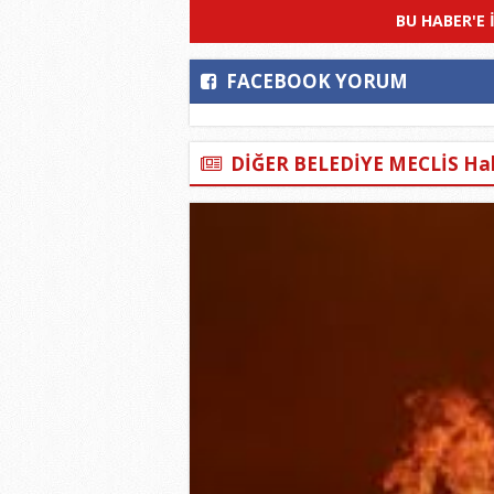
BU HABER'E 
FACEBOOK YORUM
DİĞER BELEDİYE MECLİS Hab