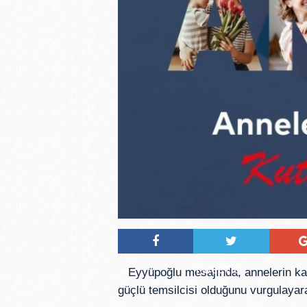
Tweetle
Eyyüpoğlu mesajında, annelerin kar
güçlü temsilcisi olduğunu vurgulayara