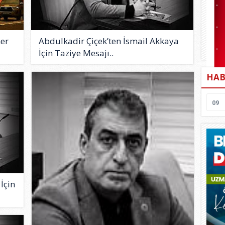
mer
Abdulkadir Çiçek’ten İsmail Akkaya
İçin Taziye Mesajı..
HAB
09
İçin