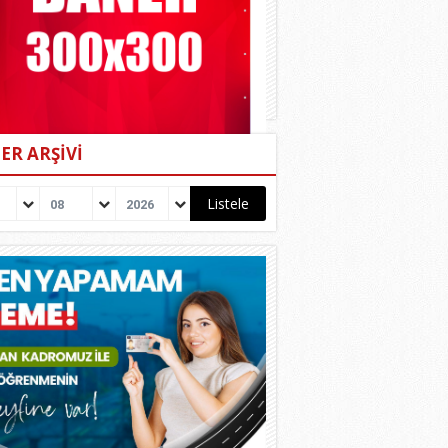
ER ARŞİVİ
08
2026