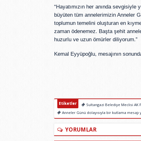
“Hayatımızın her anında sevgisiyle yo
büyüten tüm annelerimizin Anneler Gü
toplumun temelini oluşturan en kıymet
zaman ödenemez. Başta şehit anneler
huzurlu ve uzun ömürler diliyorum.”
Kemal Eyyüpoğlu, mesajının sonunda t
Etiketler
Sultangazi Belediye Meclisi AK 
Anneler Günü dolayısıyla bir kutlama mesajı 
YORUMLAR