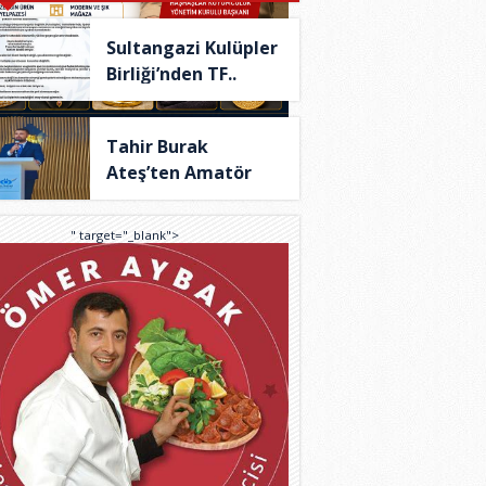
Sultangazi Kulüpler
Birliği’nden TF..
Tahir Burak
Ateş’ten Amatör
Spor İç..
" target="_blank">