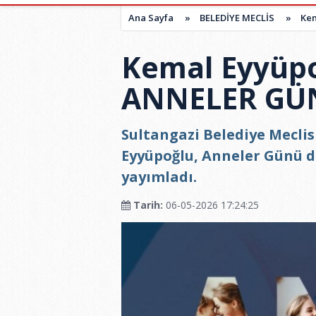
Ana Sayfa
»
BELEDİYE MECLİS
»
Ke
Kemal Eyyüp
ANNELER GÜ
Sultangazi Belediye Meclis
Eyyüpoğlu, Anneler Günü d
yayımladı.
Tarih:
06-05-2026 17:24:25