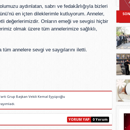
lumuzu aydınlatan, sabrı ve fedakârlığıyla bizleri
nü’nü en içten dileklerimle kutluyorum. Anneler,
SON
li değerlerimizdir. Onların emeği ve sevgisi hiçbir
imiz olmak üzere tüm annelerimize sağlıklı,
üm annelere sevgi ve saygılarını iletti.
Parti Grup Başkan Vekili Kemal Eyyüpoğlu
yayımladı.
YORUM YAP
0 Yorum