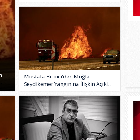
n
Mustafa Birinci’den Muğla
.
Seydikemer Yangınına İlişkin Açıkl..