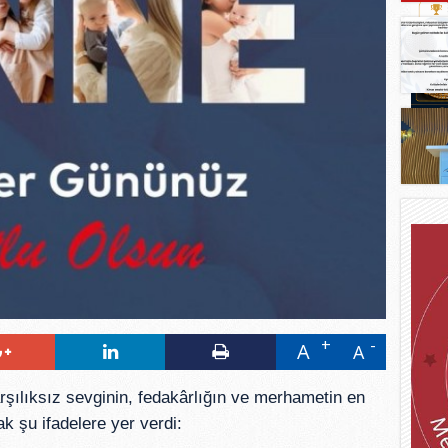
A
A
şılıksız sevginin, fedakârlığın ve merhametin en
k şu ifadelere yer verdi: