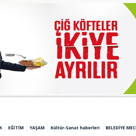
K
EĞİTİM
YAŞAM
Kültür-Sanat haberleri
BELEDİYE MEC