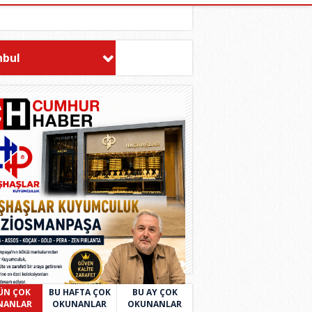
nbul
ÜN ÇOK
BU HAFTA ÇOK
BU AY ÇOK
NANLAR
OKUNANLAR
OKUNANLAR