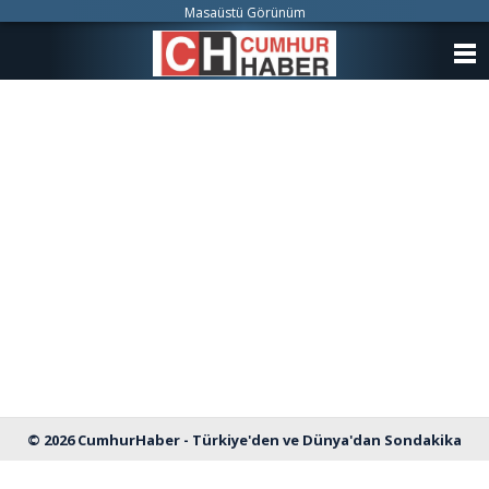
Masaüstü Görünüm
ANASAYFA
KATEGORİLER
YAZARLAR
ANKETLER
FOTO GALERİ
VİDEO GALERİ
KÜNYE
İLETİŞİM
© 2026 CumhurHaber - Türkiye'den ve Dünya'dan Sondakika
Haberleri