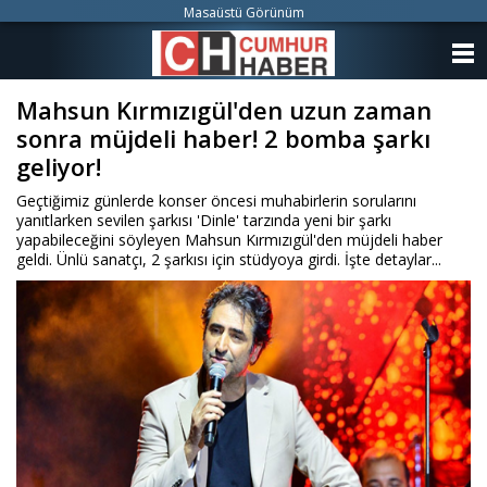
Masaüstü Görünüm
ANASAYFA
Mahsun Kırmızıgül'den uzun zaman
KATEGORİLER
sonra müjdeli haber! 2 bomba şarkı
YAZARLAR
geliyor!
Geçtiğimiz günlerde konser öncesi muhabirlerin sorularını
ANKETLER
yanıtlarken sevilen şarkısı 'Dinle' tarzında yeni bir şarkı
yapabileceğini söyleyen Mahsun Kırmızıgül'den müjdeli haber
geldi. Ünlü sanatçı, 2 şarkısı için stüdyoya girdi. İşte detaylar...
FOTO GALERİ
VİDEO GALERİ
KÜNYE
İLETİŞİM