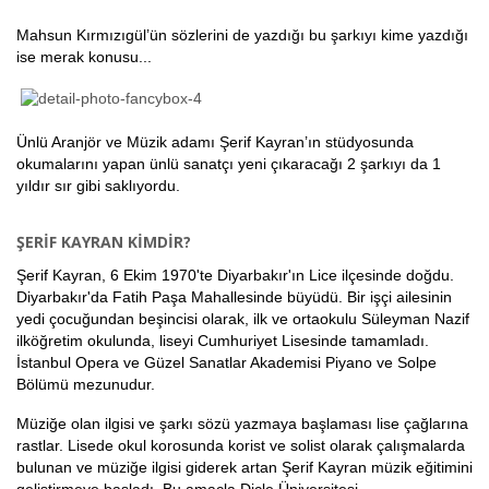
Mahsun Kırmızıgül’ün sözlerini de yazdığı bu şarkıyı kime yazdığı
ise merak konusu...
Ünlü Aranjör ve Müzik adamı Şerif Kayran’ın stüdyosunda
okumalarını yapan ünlü sanatçı yeni çıkaracağı 2 şarkıyı da 1
yıldır sır gibi saklıyordu.
ŞERİF KAYRAN KİMDİR?
Şerif Kayran, 6 Ekim 1970'te Diyarbakır'ın Lice ilçesinde doğdu.
Diyarbakır'da Fatih Paşa Mahallesinde büyüdü. Bir işçi ailesinin
yedi çocuğundan beşincisi olarak, ilk ve ortaokulu Süleyman Nazif
ilköğretim okulunda, liseyi Cumhuriyet Lisesinde tamamladı.
İstanbul Opera ve Güzel Sanatlar Akademisi Piyano ve Solpe
Bölümü mezunudur.
Müziğe olan ilgisi ve şarkı sözü yazmaya başlaması lise çağlarına
rastlar. Lisede okul korosunda korist ve solist olarak çalışmalarda
bulunan ve müziğe ilgisi giderek artan Şerif Kayran müzik eğitimini