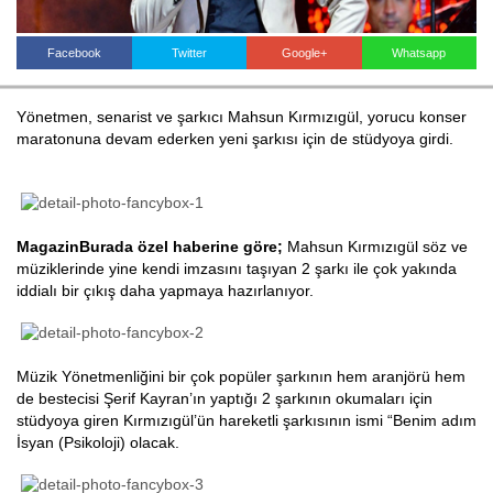
Facebook
Twitter
Google+
Whatsapp
Haberin Doğru Adresi.
Yönetmen, senarist ve şarkıcı Mahsun Kırmızıgül, yorucu konser
maratonuna devam ederken yeni şarkısı için de stüdyoya girdi.
MagazinBurada özel haberine göre;
Mahsun Kırmızıgül söz ve
müziklerinde yine kendi imzasını taşıyan 2 şarkı ile çok yakında
iddialı bir çıkış daha yapmaya hazırlanıyor.
Müzik Yönetmenliğini bir çok popüler şarkının hem aranjörü hem
de bestecisi Şerif Kayran’ın yaptığı 2 şarkının okumaları için
stüdyoya giren Kırmızıgül’ün hareketli şarkısının ismi “Benim adım
İsyan (Psikoloji) olacak.