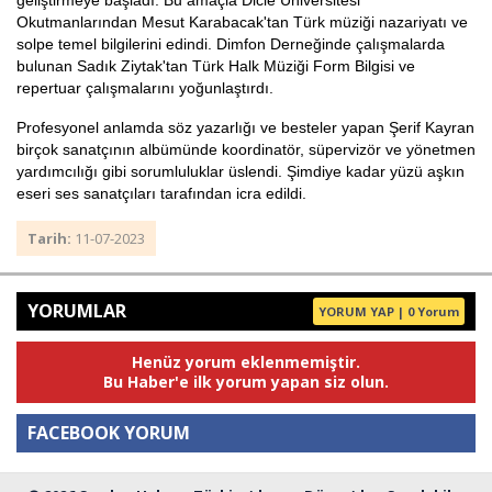
geliştirmeye başladı. Bu amaçla Dicle Üniversitesi
Okutmanlarından Mesut Karabacak'tan Türk müziği nazariyatı ve
solpe temel bilgilerini edindi. Dimfon Derneğinde çalışmalarda
bulunan Sadık Ziytak'tan Türk Halk Müziği Form Bilgisi ve
repertuar çalışmalarını yoğunlaştırdı.
Profesyonel anlamda söz yazarlığı ve besteler yapan Şerif Kayran
birçok sanatçının albümünde koordinatör, süpervizör ve yönetmen
yardımcılığı gibi sorumluluklar üslendi. Şimdiye kadar yüzü aşkın
eseri ses sanatçıları tarafından icra edildi.
Tarih:
11-07-2023
YORUMLAR
YORUM YAP | 0 Yorum
Henüz yorum eklenmemiştir.
Bu Haber'e ilk yorum yapan siz olun.
FACEBOOK YORUM