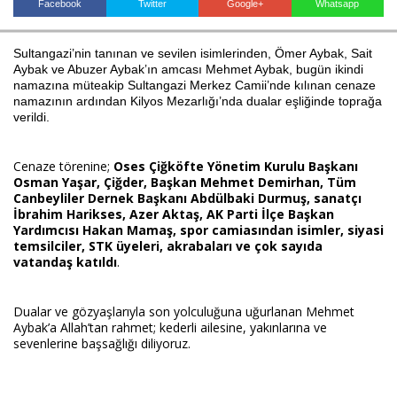
Facebook
Twitter
Google+
Whatsapp
Sultangazi’nin tanınan ve sevilen isimlerinden, Ömer Aybak, Sait
Haberin Doğru Adresi.
Aybak ve Abuzer Aybak’ın amcası Mehmet Aybak, bugün ikindi
namazına müteakip Sultangazi Merkez Camii’nde kılınan cenaze
namazının ardından Kilyos Mezarlığı’nda dualar eşliğinde toprağa
verildi.
Cenaze törenine;
Oses Çiğköfte Yönetim Kurulu Başkanı
Osman Yaşar, Çiğder, Başkan Mehmet Demirhan, Tüm
Canbeyliler Dernek Başkanı Abdülbaki Durmuş, sanatçı
İbrahim Harikses, Azer Aktaş, AK Parti İlçe Başkan
Yardımcısı Hakan Mamaş, spor camiasından isimler, siyasi
temsilciler, STK üyeleri, akrabaları ve çok sayıda
vatandaş katıldı
.
Dualar ve gözyaşlarıyla son yolculuğuna uğurlanan Mehmet
Aybak’a Allah’tan rahmet; kederli ailesine, yakınlarına ve
sevenlerine başsağlığı diliyoruz.