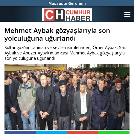
Masaüstü Görünüm
ANASAYFA
Mehmet Aybak gözyaşlarıyla son
KATEGORİLER
yolculuğuna uğurlandı
YAZARLAR
Sultangazi’nin tanınan ve sevilen isimlerinden, Ömer Aybak, Sait
Aybak ve Abuzer Aybak’ın amcası Mehmet Aybak gözyaşlarıyla
ANKETLER
son yolculuğuna uğurlandı
FOTO GALERİ
VİDEO GALERİ
KÜNYE
İLETİŞİM