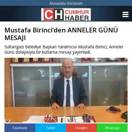
Masaüstü Görünüm
ANASAYFA
Mustafa Birinci’den ANNELER GÜNÜ
KATEGORİLER
MESAJI
YAZARLAR
Sultangazi Belediye Başkan Yardımcısı Mustafa Birinci, Anneler
Günü dolayısıyla bir kutlama mesajı yayımladı.
ANKETLER
FOTO GALERİ
VİDEO GALERİ
KÜNYE
İLETİŞİM
Facebook
Twitter
Google+
Whatsapp