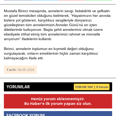
Mustafa Birinci mesajında, annelerin sevgi, fedakârlık ve şefkatin
en güzel temsilcileri olduğunu belirterek, “Hayatımızın her anında
Haberin Doğru Adresi.
bizlere yol gösteren, karşılıksız sevgileriyle dünyamızı
güzelleştiren tüm annelerimizin Anneler Günü’nü en içten
dileklerimle kutluyorum. Başta şehit annelerimiz olmak üzere
ebediyete irtihal etmiş tüm annelerimizi rahmet ve minnetle
anıyorum” ifadelerini kullandı.
Birinci, annelerin toplumun en kıymetli değeri olduğunu
vurgulayarak, onların emeklerinin hiçbir zaman karşılıksız
kalmayacağını ifade etti.
Tarih:
06-05-2026
YORUMLAR
YORUM YAP | 0 Yorum
Henüz yorum eklenmemiştir.
Bu Haber'e ilk yorum yapan siz olun.
FACEBOOK YORUM