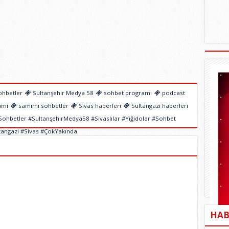
hbetler
Sultanşehir Medya 58
sohbet programı
podcast
amı
samimi sohbetler
Sivas haberleri
Sultangazi haberleri
hbetler #SultanşehirMedya58 #Sivaslılar #Yiğidolar #Sohbet
ngazi #Sivas #ÇokYakında
HAB