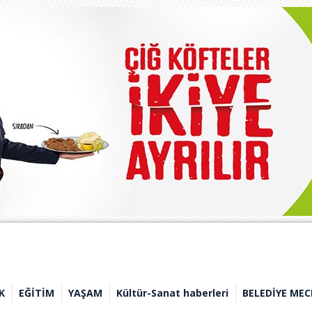
K
EĞİTİM
YAŞAM
Kültür-Sanat haberleri
BELEDİYE MEC