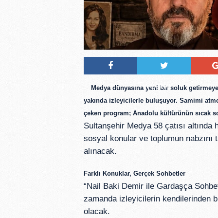
Tweetle
Medya dünyasına yeni bir soluk getirmey
yakında izleyicilerle buluşuyor. Samimi atmo
çeken program; Anadolu kültürünün sıcak soh
Sultanşehir Medya 58 çatısı altında
sosyal konular ve toplumun nabzını t
alınacak.
Farklı Konuklar, Gerçek Sohbetler
“Nail Baki Demir ile Gardaşça Sohbetl
zamanda izleyicilerin kendilerinden 
olacak.