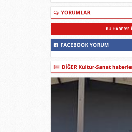
YORUMLAR
BU HABER'E 
FACEBOOK YORUM
DİĞER Kültür-Sanat haberler