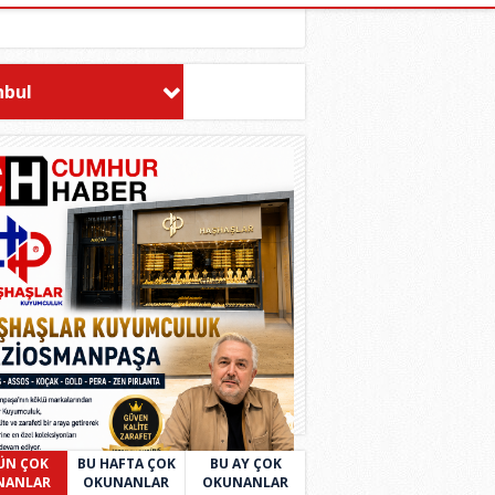
nbul
ÜN ÇOK
BU HAFTA ÇOK
BU AY ÇOK
NANLAR
OKUNANLAR
OKUNANLAR