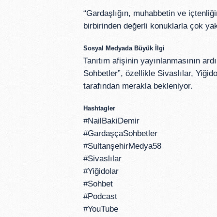
“Gardaşlığın, muhabbetin ve içtenliğ
birbirinden değerli konuklarla çok yak
Sosyal Medyada Büyük İlgi
Tanıtım afişinin yayınlanmasının ar
Sohbetler”, özellikle Sivaslılar, Yiğid
tarafından merakla bekleniyor.
Hashtagler
#NailBakiDemir
#GardaşçaSohbetler
#SultanşehirMedya58
#Sivaslılar
#Yiğidolar
#Sohbet
#Podcast
#YouTube