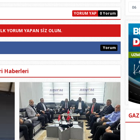
06
YORUM YAP
0 Yorum
ILK YORUM YAPAN SIZ OLUN.
Yorum
i Haberleri
GAZ