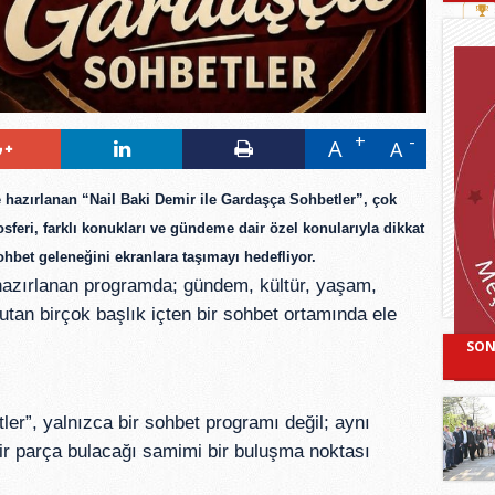
A
A
e hazırlanan
“Nail Baki Demir ile Gardaşça Sohbetler”,
çok
sferi, farklı konukları ve gündeme dair özel konularıyla dikkat
bet geleneğini ekranlara taşımayı hedefliyor.
 hazırlanan programda; gündem, kültür, yaşam,
utan birçok başlık içten bir sohbet ortamında ele
SON
er”, yalnızca bir sohbet programı değil; aynı
bir parça bulacağı samimi bir buluşma noktası