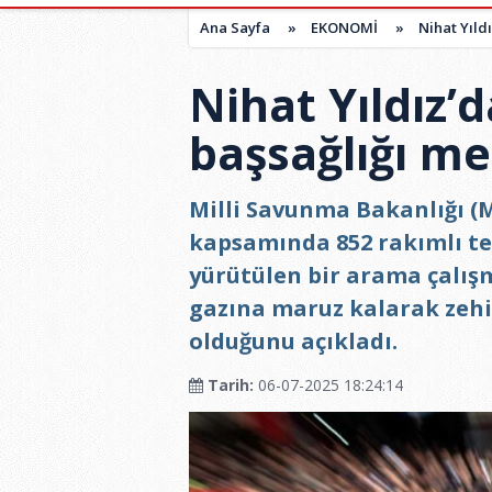
Ana Sayfa
»
EKONOMİ
»
Nihat Yıldı
Nihat Yıldız’d
başsağlığı me
Milli Savunma Bakanlığı (M
kapsamında 852 rakımlı te
yürütülen bir arama çalış
gazına maruz kalarak zehir
olduğunu açıkladı.
Tarih:
06-07-2025 18:24:14