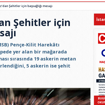
z’dan Şehitler için başsağlığı mesajı
an Şehitler için
İsta
sajı
SB) Pençe-Kilit Harekâtı
pede yer alan bir mağarada
ması sırasında 19 askerin metan
lendiğini, 5 askerin ise şehit
BUG
OKU