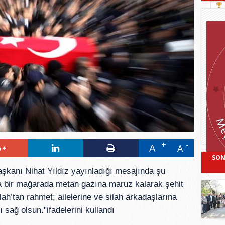
A
A
SON
şkanı Nihat Yıldız yayınladığı mesajında şu
da bir mağarada metan gazına maruz kalarak şehit
h’tan rahmet; ailelerine ve silah arkadaşlarına
ı sağ olsun."ifadelerini kullandı