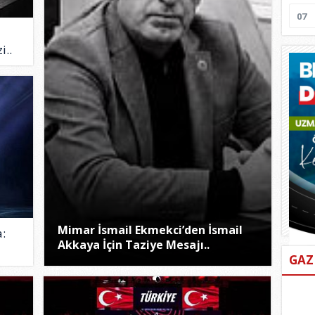
07
i..
Mimar İsmail Ekmekci’den İsmail
:
Akkaya İçin Taziye Mesajı..
GAZ