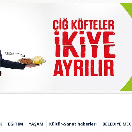
K
EĞİTİM
YAŞAM
Kültür-Sanat haberleri
BELEDİYE MEC