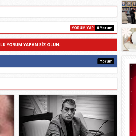
YORUM YAP
0 Yorum
ILK YORUM YAPAN SIZ OLUN.
Yorum