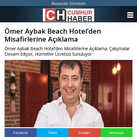
Masaüstü Görünüm
ANASAYFA
Ömer Aybak Beach Hotel’den
KATEGORİLER
Misafirlerine Açıklama
YAZARLAR
Ömer Aybak Beach Hotel’den Misafirlerine Açıklama: Çalışmalar
Devam Ediyor, Hizmetler Ücretsiz Sunuluyor
ANKETLER
FOTO GALERİ
VİDEO GALERİ
KÜNYE
İLETİŞİM
Facebook
Twitter
Google+
Whatsapp