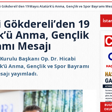
bi Gökdereli’den 19 Mayıs Atatürk’ü Anma, Gençlik ve Spor Bayramı Mes
i Gökdereli’den 19
İsta
k’ü Anma, Gençlik
amı Mesajı
Kurulu Başkanı Op. Dr. Hicabi
rk’ü Anma, Gençlik ve Spor Bayramı
sajı yayımladı.
BUG
OKU