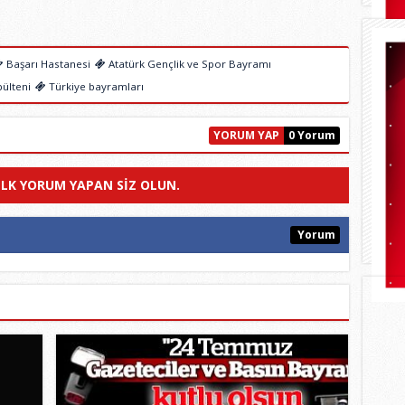
Başarı Hastanesi
Atatürk Gençlik ve Spor Bayramı
ülteni
Türkiye bayramları
YORUM YAP
0 Yorum
ILK YORUM YAPAN SIZ OLUN.
Yorum