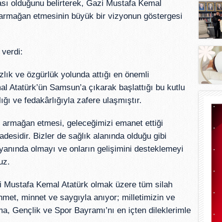
ası olduğunu belirterek, Gazi Mustafa Kemal
 armağan etmesinin büyük bir vizyonun göstergesi
 verdi:
zlık ve özgürlük yolunda attığı en önemli
al Atatürk’ün Samsun’a çıkarak başlattığı bu kutlu
lığı ve fedakârlığıyla zafere ulaşmıştır.
 armağan etmesi, geleceğimizi emanet ettiği
desidir. Bizler de sağlık alanında olduğu gibi
yanında olmayı ve onların gelişimini desteklemeyi
uz.
i Mustafa Kemal Atatürk olmak üzere tüm silah
ahmet, minnet ve saygıyla anıyor; milletimizin ve
a, Gençlik ve Spor Bayramı’nı en içten dileklerimle