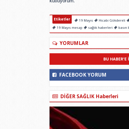
kutluyorum.”
Etiketler
19 Mayıs
Hicabi Gökdereli
19 Mayıs mesajı
sağlık haberleri
basın b
YORUMLAR
BU HABER'E 
FACEBOOK YORUM
DİĞER SAĞLIK Haberleri