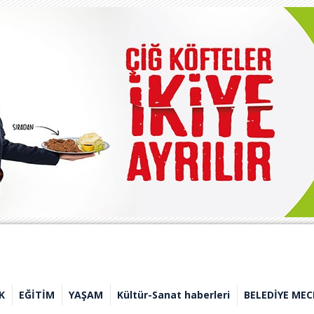
K
EĞİTİM
YAŞAM
Kültür-Sanat haberleri
BELEDİYE MEC