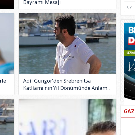
Bayramı Mesajı
07
rle
Adil Güngör'den Srebrenitsa
Katliamı'nın Yıl Dönümünde Anlam..
GAZ