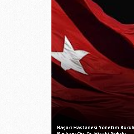
Başarı Hastanesi Yönetim Kurul
Başkanı Op. Dr. Hicabi Gökde..