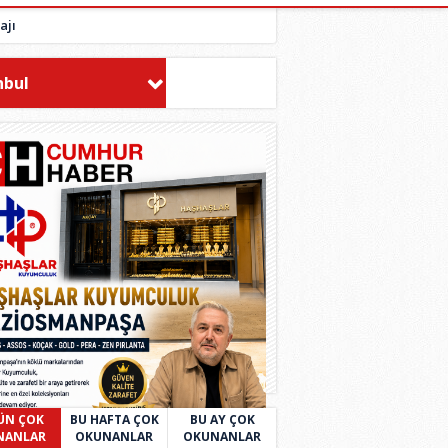
ajı
nbul
ÜN ÇOK
BU HAFTA ÇOK
BU AY ÇOK
NANLAR
OKUNANLAR
OKUNANLAR