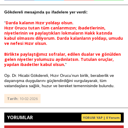
Gökdereli mesajında şu ifadelere yer verdi:
Haberin Doğru Adresi.
Darda kalanın Hızır yoldaşı olsun.
“
Hızır Orucu tutan tüm canlarımızın; ibadetlerinin,
niyetlerinin ve paylaştıkları lokmaların Hakk katında
kabul olmasını diliyorum. Darda kalanların yoldaşı, umudu
ve nefesi Hızır olsun.
Birlikte paylaştığımız sofralar, edilen dualar ve gönülden
gelen niyetler yolumuzu aydınlatsın. Tutulan oruçlar,
yapılan ibadetler kabul olsun
.
”
Op. Dr. Hicabi Gökdereli, Hızır Orucu’nun birlik, beraberlik ve
dayanışma duygularını güçlendirdiğini vurgulayarak, tüm
vatandaşlara sağlık, huzur ve bereket temennisinde bulundu.
Tarih:
10-02-2026
YORUMLAR
YORUM YAP | 0 Yorum