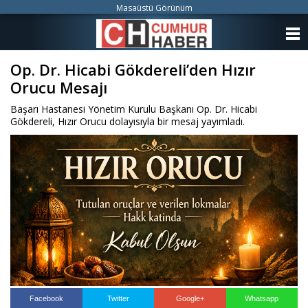
Masaüstü Görünüm
ANASAYFA
Op. Dr. Hicabi Gökdereli’den Hızır
KATEGORİLER
Orucu Mesajı
YAZARLAR
Başarı Hastanesi Yönetim Kurulu Başkanı Op. Dr. Hicabi
Gökdereli, Hızır Orucu dolayısıyla bir mesaj yayımladı.
ANKETLER
FOTO GALERİ
VİDEO GALERİ
KÜNYE
İLETİŞİM
Facebook
Twitter
Google+
Whatsapp