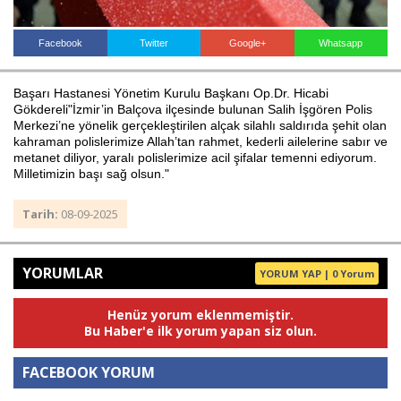
Facebook
Twitter
Google+
Whatsapp
Haberin Doğru Adresi.
Başarı Hastanesi Yönetim Kurulu Başkanı Op.Dr. Hicabi
Gökdereli"İzmir’in Balçova ilçesinde bulunan Salih İşgören Polis
Merkezi’ne yönelik gerçekleştirilen alçak silahlı saldırıda şehit olan
kahraman polislerimize Allah’tan rahmet, kederli ailelerine sabır ve
metanet diliyor, yaralı polislerimize acil şifalar temenni ediyorum.
Milletimizin başı sağ olsun."
Tarih:
08-09-2025
YORUMLAR
YORUM YAP | 0 Yorum
Henüz yorum eklenmemiştir.
Bu Haber'e ilk yorum yapan siz olun.
FACEBOOK YORUM