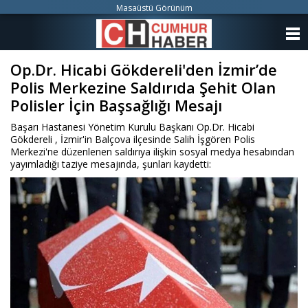
Masaüstü Görünüm
ANASAYFA
Op.Dr. Hicabi Gökdereli'den İzmir’de
KATEGORİLER
Polis Merkezine Saldırıda Şehit Olan
YAZARLAR
Polisler İçin Başsağlığı Mesajı
Başarı Hastanesi Yönetim Kurulu Başkanı Op.Dr. Hicabi
ANKETLER
Gökdereli , İzmir'in Balçova ilçesinde Salih İşgören Polis
Merkezi'ne düzenlenen saldırıya ilişkin sosyal medya hesabından
yayımladığı taziye mesajında, şunları kaydetti:
FOTO GALERİ
VİDEO GALERİ
KÜNYE
İLETİŞİM