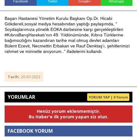
Facebook
Twitter
Google+
Whatsapp
Başarı Hastanesi Yönetim Kurulu Başkanı Op.Dr. Hicabi
Haberin Doğru Adresi.
Gökdereli,sosyal medya hesabından yaptığı paylaşımda, "
Soydaşlarımıza yönelik EOKA darbesine karşı gerçekleştirilen
#KıbrısBarışHarekatı’nın 49. Yıldönümünde, Kıbrıs Türklerine
bağımsızlığını kazandıran tarihe mal olmuş devlet adamları
Bülent Ecevit, Necmettin Erbakan ve Rauf Denktaş’ı, şehitlerimizi
rahmet ve minnetle anıyorum.." ifadelerini kullandı.
Tarih:
20-07-2023
YORUMLAR
YORUM YAP | 0 Yorum
Henüz yorum eklenmemiştir.
Bu Haber'e ilk yorum yapan siz olun.
FACEBOOK YORUM