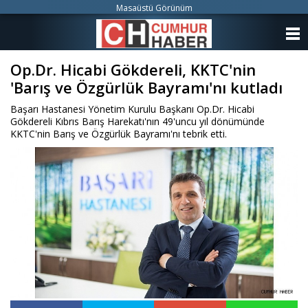
Masaüstü Görünüm
ANASAYFA
Op.Dr. Hicabi Gökdereli, KKTC'nin
KATEGORİLER
'Barış ve Özgürlük Bayramı'nı kutladı
YAZARLAR
Başarı Hastanesi Yönetim Kurulu Başkanı Op.Dr. Hicabi
Gökdereli Kıbrıs Barış Harekatı'nın 49'uncu yıl dönümünde
ANKETLER
KKTC'nin Barış ve Özgürlük Bayramı'nı tebrik etti.
FOTO GALERİ
VİDEO GALERİ
KÜNYE
İLETİŞİM