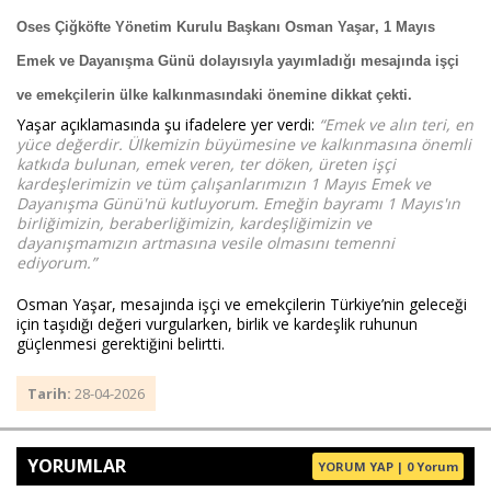
Oses Çiğköfte Yönetim Kurulu Başkanı Osman Yaşar
, 1 Mayıs 
Emek ve Dayanışma Günü dolayısıyla yayımladığı mesajında işçi 
Haberin Doğru Adresi.
ve emekçilerin ülke kalkınmasındaki önemine dikkat çekti.
Yaşar açıklamasında şu ifadelere yer verdi: 
“Emek ve alın teri, en 
yüce değerdir. Ülkemizin büyümesine ve kalkınmasına önemli 
katkıda bulunan, emek veren, ter döken, üreten işçi 
kardeşlerimizin ve tüm çalışanlarımızın 1 Mayıs Emek ve 
Dayanışma Günü'nü kutluyorum. Emeğin bayramı 1 Mayıs'ın 
birliğimizin, beraberliğimizin, kardeşliğimizin ve 
dayanışmamızın artmasına vesile olmasını temenni 
ediyorum.”
Osman Yaşar, mesajında işçi ve emekçilerin Türkiye’nin geleceği 
için taşıdığı değeri vurgularken, birlik ve kardeşlik ruhunun 
güçlenmesi gerektiğini belirtti.
Tarih:
28-04-2026
YORUMLAR
YORUM YAP | 0 Yorum