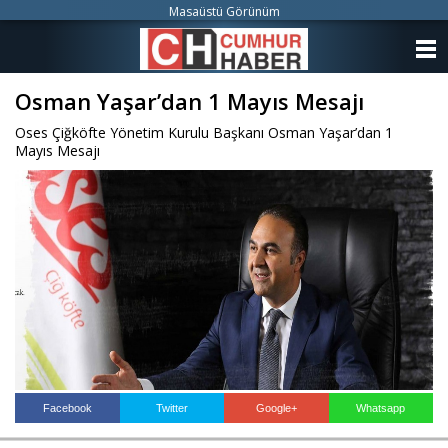
Masaüstü Görünüm
ANASAYFA
Osman Yaşar’dan 1 Mayıs Mesajı
KATEGORİLER
Oses Çiğköfte Yönetim Kurulu Başkanı Osman Yaşar’dan 1
YAZARLAR
Mayıs Mesajı
ANKETLER
FOTO GALERİ
VİDEO GALERİ
KÜNYE
İLETİŞİM
Facebook
Twitter
Google+
Whatsapp