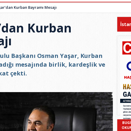
ar’dan Kurban Bayramı Mesajı
’dan Kurban
İsta
jı
rulu Başkanı Osman Yaşar, Kurban
ığı mesajında birlik, kardeşlik ve
at çekti.
BUG
OKU