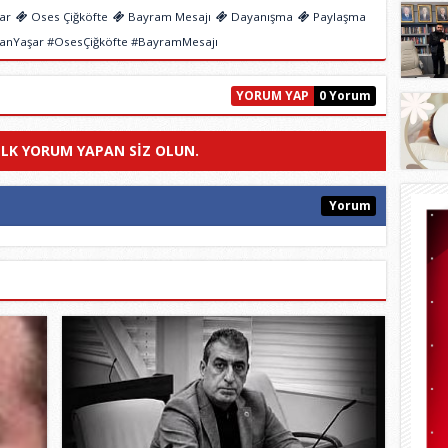
ar
Oses Çiğköfte
Bayram Mesajı
Dayanışma
Paylaşma
manYaşar #OsesÇiğköfte #BayramMesajı
YORUM YAP
0 Yorum
ILK YORUM YAPAN SIZ OLUN.
Yorum