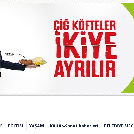
K
EĞİTİM
YAŞAM
Kültür-Sanat haberleri
BELEDİYE MEC