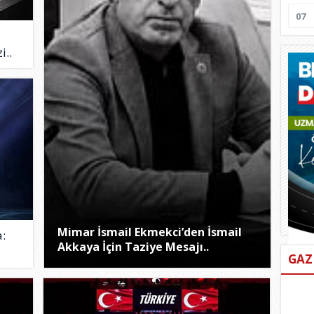
07
i..
Mimar İsmail Ekmekci’den İsmail
:
Akkaya İçin Taziye Mesajı..
GAZ