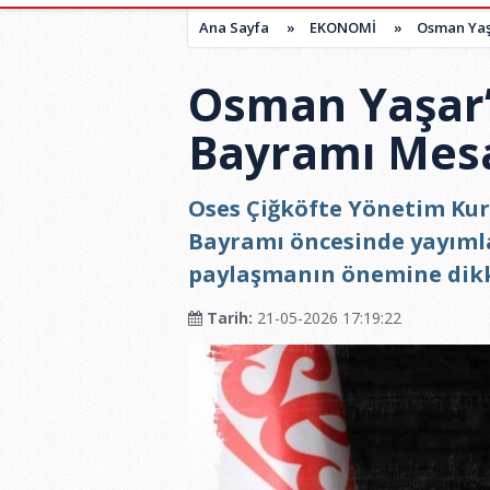
Ana Sayfa
»
EKONOMİ
»
Osman Yaş
Osman Yaşar
Bayramı Mesa
Oses Çiğköfte Yönetim Ku
Bayramı öncesinde yayımlad
paylaşmanın önemine dikk
Tarih:
21-05-2026 17:19:22