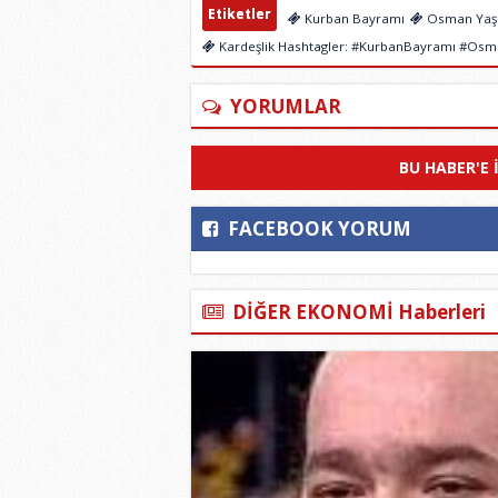
Etiketler
Kurban Bayramı
Osman Yaş
Kardeşlik Hashtagler: #KurbanBayramı #Os
YORUMLAR
BU HABER'E 
FACEBOOK YORUM
DİĞER EKONOMİ Haberleri