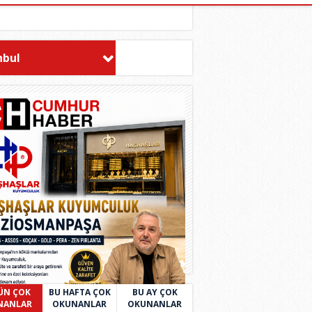
nbul
ÜN ÇOK
BU HAFTA ÇOK
BU AY ÇOK
NANLAR
OKUNANLAR
OKUNANLAR