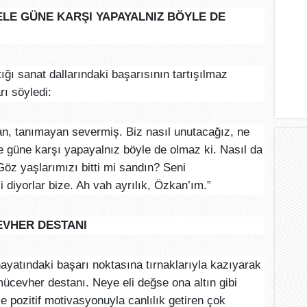
LE GÜNE KARŞI YAPAYALNIZ BÖYLE DE
ğı sanat dallarındaki başarısının tartışılmaz
rı söyledi:
an, tanımayan severmiş. Biz nasıl unutacağız, ne
 güne karşı yapayalnız böyle de olmaz ki. Nasıl da
Göz yaşlarımızı bitti mi sandın? Seni
i diyorlar bize. Ah vah ayrılık, Özkan’ım.”
EVHER DESTANI
yatındaki başarı noktasına tırnaklarıyla kazıyarak
r mücevher destanı. Neye eli değse ona altın gibi
yle pozitif motivasyonuyla canlılık getiren çok