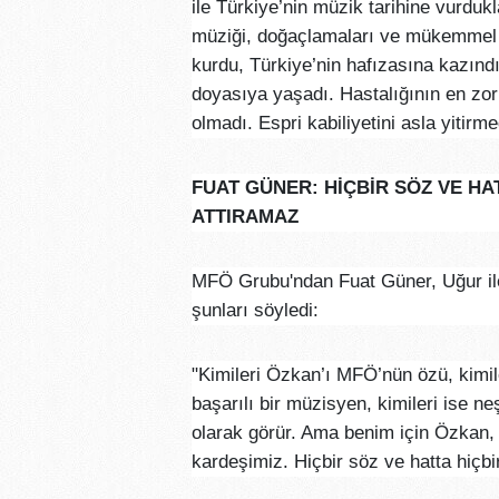
ile Türkiye’nin müzik tarihine vurduk
müziği, doğaçlamaları ve mükemmel o
kurdu, Türkiye’nin hafızasına kazındı
doyasıya yaşadı. Hastalığının en zo
olmadı. Espri kabiliyetini asla yitirme
FUAT GÜNER: HİÇBİR SÖZ VE HAT
ATTIRAMAZ
MFÖ Grubu'ndan Fuat Güner, Uğur ile 
şunları söyledi:
"Kimileri Özkan’ı MFÖ’nün özü, kimile
başarılı bir müzisyen, kimileri ise neş
olarak görür. Ama benim için Özkan, 
kardeşimiz. Hiçbir söz ve hatta hiçbi