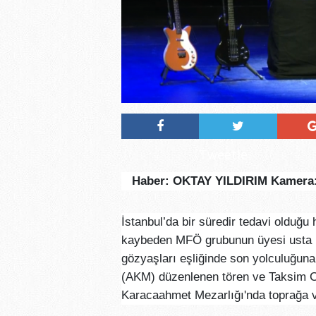
Tweetle
Haber: OKTAY YILDIRIM Kamer
İstanbul’da bir süredir tedavi olduğ
kaybeden MFÖ grubunun üyesi usta 
gözyaşları eşliğinde son yolculuğuna
(AKM) düzenlenen tören ve Taksim C
Karacaahmet Mezarlığı'nda toprağa ve