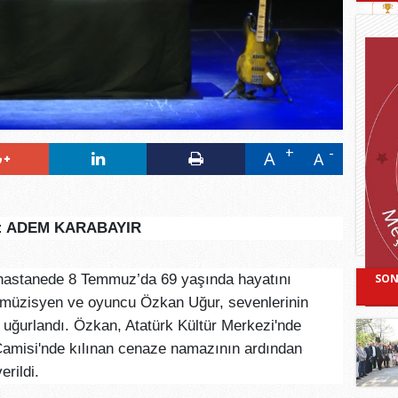
A
A
a: ADEM KARABAYIR
SON
u hastanede 8 Temmuz’da 69 yaşında hayatını
müzisyen ve oyuncu Özkan Uğur, sevenlerinin
 uğurlandı. Özkan, Atatürk Kültür Merkezi'nde
amisi'nde kılınan cenaze namazının ardından
rildi.