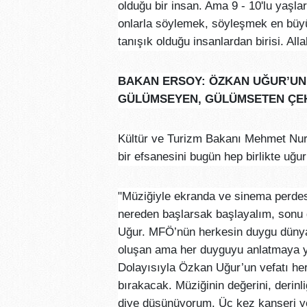
olduğu bir insan. Ama 9 - 10'lu yaşla
onlarla söylemek, söyleşmek en büyü
tanışık olduğu insanlardan birisi. Al
BAKAN ERSOY: ÖZKAN UĞUR’UN 
GÜLÜMSEYEN, GÜLÜMSETEN ÇEH
Kültür ve Turizm Bakanı Mehmet Nuri
bir efsanesini bugün hep birlikte uğurl
"Müziğiyle ekranda ve sinema perdesi
nereden başlarsak başlayalım, sonu
Uğur. MFÖ’nün herkesin duygu dünyas
oluşan ama her duyguyu anlatmaya ye
Dolayısıyla Özkan Uğur’un vefatı he
bırakacak. Müziğinin değerini, derinl
diye düşünüyorum. Üç kez kanseri y