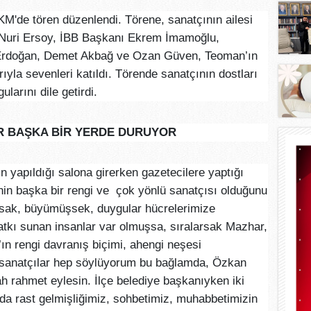
KM'de tören düzenlendi. Törene, sanatçının ailesi
Nuri Ersoy, İBB Başkanı Ekrem İmamoğlu,
Erdoğan, Demet Akbağ ve Ozan Güven, Teoman’ın
ıyla sevenleri katıldı. Törende sanatçının dostları
larını dile getirdi.
 BAŞKA BİR YERDE DURUYOR
yapıldığı salona girerken gazetecilere yaptığı
in başka bir rengi ve çok yönlü sanatçısı olduğunu
şsak, büyümüşsek, duygular hücrelerimize
kı sunan insanlar var olmuşsa, sıralarsak Mazhar,
n rengi davranış biçimi, ahengi neşesi
 sanatçılar hep söylüyorum bu bağlamda, Özkan
ah rahmet eylesin. İlçe belediye başkanıyken iki
rda rast gelmişliğimiz, sohbetimiz, muhabbetimizin