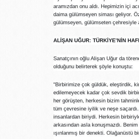
aramızdan onu aldı. Hepimizin içi 
daima gülümseyen siması geliyor. Öz
gülümseyen, gülümseten çehresiyle 
ALİŞAN UĞUR: TÜRKİYE’NİN HAF
Sanatçının oğlu Alişan Uğur da törend
olduğunu belirterek şöyle konuştu:
"Birbirimize çok güldük, eleştirdik, 
edilemeyecek kadar çok sevdik birbir
her görüşten, herkesin bizim tahminl
tüm çevresine iyilik ve neşe saçardı
insanlardan biriydi. Herkesin birbiriyl
arkasından asla konuşmazdı. Benim 
ışınlanmış bir denekti. Olağanüstü 