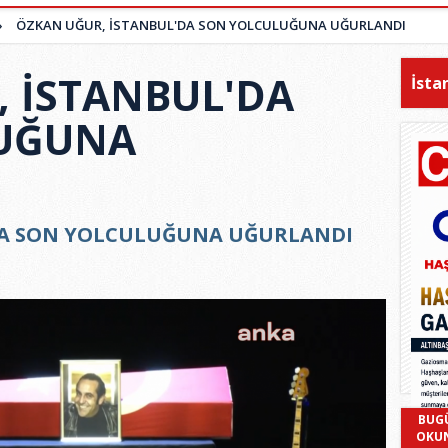
»
ÖZKAN UĞUR, İSTANBUL'DA SON YOLCULUĞUNA UĞURLANDI
 İSTANBUL'DA
İsta
UĞUNA
DA SON YOLCULUĞUNA UĞURLANDI
BUG
OKU