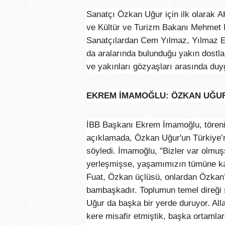
Sanatçı Özkan Uğur için ilk olarak A
ve Kültür ve Turizm Bakanı Mehmet 
Sanatçılardan Cem Yılmaz, Yılmaz 
da aralarında bulunduğu yakın dostlar
ve yakınları gözyaşları arasında duygu
EKREM İMAMOĞLU: ÖZKAN UĞUR
İBB Başkanı Ekrem İmamoğlu, törenin 
açıklamada, Özkan Uğur'un Türkiye’n
söyledi. İmamoğlu, "Bizler var olmu
yerleşmişse, yaşamımızın tümüne kat
Fuat, Özkan üçlüsü, onlardan Özkan’ı
bambaşkadır. Toplumun temel direği
Uğur da başka bir yerde duruyor. All
kere misafir etmiştik, başka ortamla