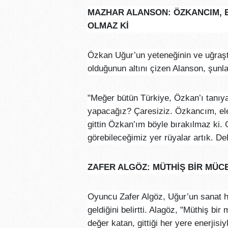
MAZHAR ALANSON: ÖZKANCIM, E
OLMAZ Kİ
Özkan Uğur’un yeteneğinin ve uğraştı
olduğunun altını çizen Alanson, şunla
"Meğer bütün Türkiye, Özkan’ı tanıy
yapacağız? Çaresiziz. Özkancım, ele
gittin Özkan’ım böyle bırakılmaz ki. 
görebileceğimiz yer rüyalar artık. Del
ZAFER ALGÖZ: MÜTHİŞ BİR MÜC
Oyuncu Zafer Algöz, Uğur’un sanat ha
geldiğini belirtti. Alagöz, "Müthiş bi
değer katan, gittiği her yere enerjisi