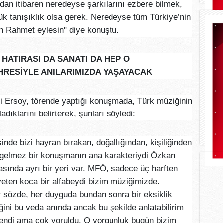
rdan itibaren neredeyse şarkılarını ezbere bilmek,
k tanışıklık olsa gerek. Neredeyse tüm Türkiye’nin
lah Rahmet eylesin" diye konuştu.
HATIRASI DA SANATI DA HEP O
RESİYLE ANILARIMIZDA YAŞAYACAK
 Ersoy, törende yaptığı konuşmada, Türk müziğinin
adıklarını belirterek, şunları söyledi:
nde bizi hayran bırakan, doğallığından, kişiliğinden
 gelmez bir konuşmanın ana karakteriydi Özkan
ında ayrı bir yeri var. MFÖ, sadece üç harften
ten koca bir alfabeydi bizim müziğimizde.
r sözde, her duyguda bundan sonra bir eksiklik
iğini bu veda anında ancak bu şekilde anlatabilirim
endi ama çok yoruldu. O yorgunluk bugün bizim