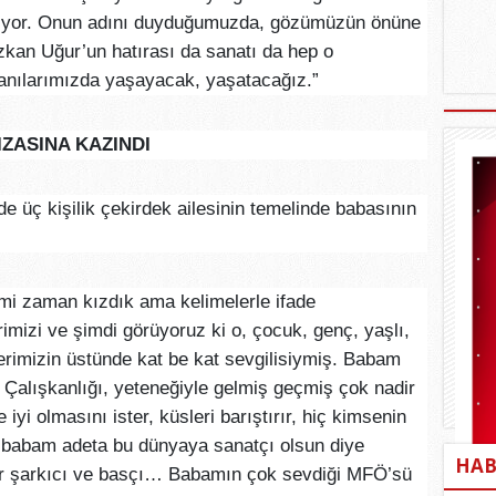
acıyor. Onun adını duyduğumuzda, gözümüzün önüne
kan Uğur’un hatırası da sanatı da hep o
anılarımızda yaşayacak, yaşatacağız.”
IZASINA KAZINDI
e üç kişilik çekirdek ailesinin temelinde babasının
kimi zaman kızdık ama kelimelerle ifade
imizi ve şimdi görüyoruz ki o, çocuk, genç, yaşlı,
erimizin üstünde kat be kat sevgilisiymiş. Babam
. Çalışkanlığı, yeteneğiyle gelmiş geçmiş çok nadir
e iyi olmasını ister, küsleri barıştırır, hiç kimsenin
babam adeta bu dünyaya sanatçı olsun diye
HAB
bir şarkıcı ve basçı… Babamın çok sevdiği MFÖ’sü