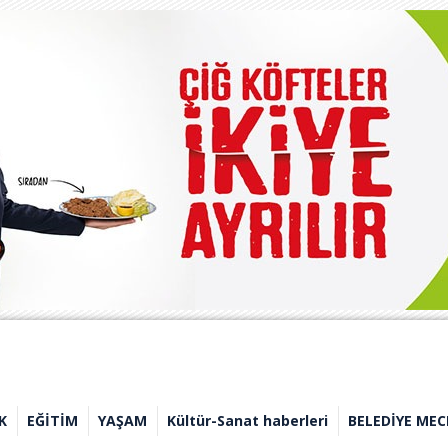
K
EĞİTİM
YAŞAM
Kültür-Sanat haberleri
BELEDİYE MEC