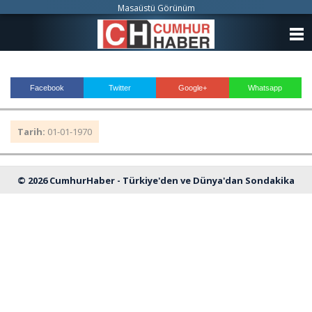
Masaüstü Görünüm
ANASAYFA
KATEGORİLER
Facebook
Twitter
Google+
Whatsapp
YAZARLAR
Tarih:
01-01-1970
ANKETLER
FOTO GALERİ
© 2026 CumhurHaber - Türkiye'den ve Dünya'dan Sondakika
VİDEO GALERİ
Haberleri
KÜNYE
İLETİŞİM