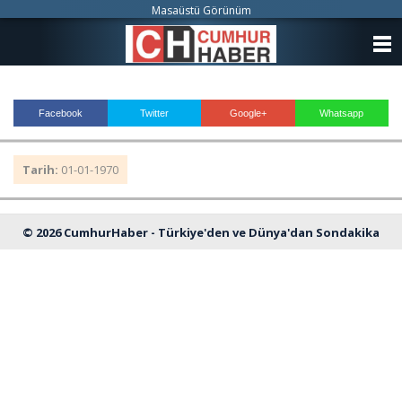
Masaüstü Görünüm
ANASAYFA
KATEGORİLER
Facebook
Twitter
Google+
Whatsapp
YAZARLAR
Tarih:
01-01-1970
ANKETLER
FOTO GALERİ
© 2026 CumhurHaber - Türkiye'den ve Dünya'dan Sondakika
VİDEO GALERİ
Haberleri
KÜNYE
İLETİŞİM