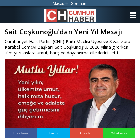
Masaüstü Görünüm
ANASAYFA
Sait Coşkunoğlu'dan Yeni Yıl Mesajı
KATEGORİLER
Cumhuriyet Halk Partisi (CHP) Parti Meclisi Üyesi ve Sivas Zara
YAZARLAR
Karabel Cemevi Başkanı Sait Coşkunoğlu, 2026 yılına girerken
tüm yurttaşlara umut, barış ve dayanışma dileklerini iletti.
ANKETLER
FOTO GALERİ
VİDEO GALERİ
KÜNYE
İLETİŞİM
Facebook
Twitter
Google+
Whatsapp