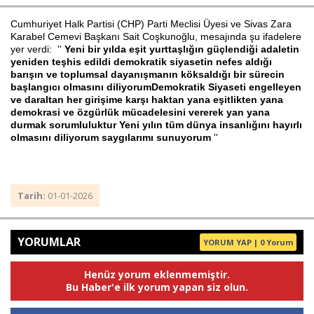
Cumhuriyet Halk Partisi (CHP) Parti Meclisi Üyesi ve Sivas Zara
Karabel Cemevi Başkanı Sait Coşkunoğlu, mesajında şu ifadelere
yer verdi: ''
Yeni bir yılda eşit yurttaşlığın güçlendiği adaletin
Haberin Doğru Adresi.
yeniden teşhis edildi demokratik siyasetin nefes aldığı
barışın ve toplumsal dayanışmanın köksaldığı bir sürecin
başlangıcı olmasını diliyorumDemokratik Siyaseti engelleyen
ve daraltan her girişime karşı haktan yana eşitlikten yana
demokrasi ve özgürlük mücadelesini vererek yan yana
durmak sorumluluktur Yeni yılın tüm dünya insanlığını hayırlı
olmasını diliyorum saygılarımı sunuyorum
''
Tarih:
01-01-2026
YORUMLAR
YORUM YAP | 0 Yorum
Henüz yorum eklenmemiştir.
Bu Haber'e ilk yorum yapan siz olun.