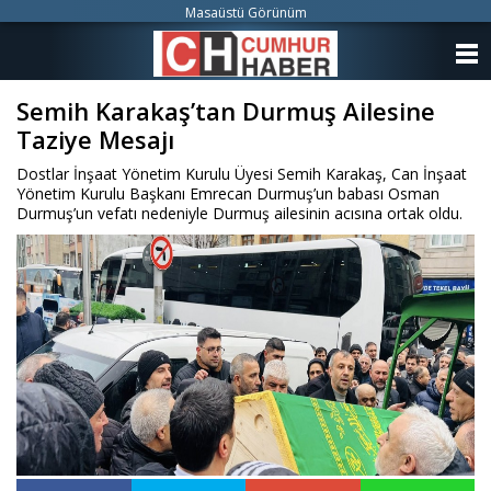
Masaüstü Görünüm
ANASAYFA
Semih Karakaş’tan Durmuş Ailesine
KATEGORİLER
Taziye Mesajı
YAZARLAR
Dostlar İnşaat Yönetim Kurulu Üyesi Semih Karakaş, Can İnşaat
Yönetim Kurulu Başkanı Emrecan Durmuş’un babası Osman
ANKETLER
Durmuş’un vefatı nedeniyle Durmuş ailesinin acısına ortak oldu.
FOTO GALERİ
VİDEO GALERİ
KÜNYE
İLETİŞİM