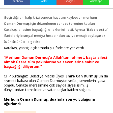
Facebook
Twitter
Google+
Whatsapp
Geçirdiği ani kalp krizi sonucu hayatını kaybeden merhum
Haberin Doğru Adresi.
Osman Durmuş
için düzenlenen cenaze törenine katılan
Karakaş, ailesine başsağlığı dileklerini iletti. Ayrıca “
Baba dostu
”
ifadeleriyle sosyal medya hesabından taziye mesajı paylaşarak
üzüntüsünü dile getirdi.
Karakaş, yaptığı açıklamada şu ifadelere yer verdi:
“Merhum Osman Durmuş’a Allah’tan rahmet, başta ailesi
olmak üzere tüm yakınlarına ve sevenlerine sabır ve
başsağlığı diliyorum.”
CHP Sultangazi Belediye Meclis Üyesi
Emre Can Durmuş’un
da
kıymetli babası olan Osman Durmuş’un vefatı, sevenlerini yasa
boğdu. Cenaze merasimine çok sayıda siyasi isim, iş
dünyasından temsilciler ve vatandaşlar katılım sağladı.
Merhum Osman Durmuş, dualarla son yolculuğuna
uğurlandı.