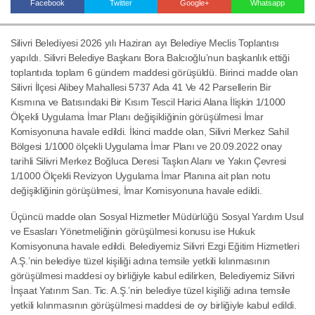
Facebook
Twitter
Google+
Whatsapp
Silivri Belediyesi 2026 yılı Haziran ayı Belediye Meclis Toplantısı
Haberin Doğru Adresi.
yapıldı. Silivri Belediye Başkanı Bora Balcıoğlu’nun başkanlık ettiği
toplantıda toplam 6 gündem maddesi görüşüldü. Birinci madde olan
Silivri İlçesi Alibey Mahallesi 5737 Ada 41 Ve 42 Parsellerin Bir
Kısmına ve Batısındaki Bir Kısım Tescil Harici Alana İlişkin 1/1000
Ölçekli Uygulama İmar Planı değişikliğinin görüşülmesi İmar
Komisyonuna havale edildi. İkinci madde olan, Silivri Merkez Sahil
Bölgesi 1/1000 ölçekli Uygulama İmar Planı ve 20.09.2022 onay
tarihli Silivri Merkez Boğluca Deresi Taşkın Alanı ve Yakın Çevresi
1/1000 Ölçekli Revizyon Uygulama İmar Planına ait plan notu
değişikliğinin görüşülmesi, İmar Komisyonuna havale edildi.
Üçüncü madde olan Sosyal Hizmetler Müdürlüğü Sosyal Yardım Usul
ve Esasları Yönetmeliğinin görüşülmesi konusu ise Hukuk
Komisyonuna havale edildi. Belediyemiz Silivri Ezgi Eğitim Hizmetleri
A.Ş.’nin belediye tüzel kişiliği adına temsile yetkili kılınmasının
görüşülmesi maddesi oy birliğiyle kabul edilirken, Belediyemiz Silivri
İnşaat Yatırım San. Tic. A.Ş.’nin belediye tüzel kişiliği adına temsile
yetkili kılınmasının görüşülmesi maddesi de oy birliğiyle kabul edildi.