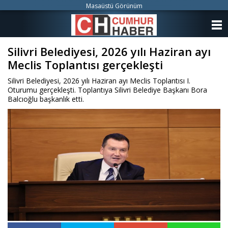
Masaüstü Görünüm
ANASAYFA
Silivri Belediyesi, 2026 yılı Haziran ayı
KATEGORİLER
Meclis Toplantısı gerçekleşti
YAZARLAR
Silivri Belediyesi, 2026 yılı Haziran ayı Meclis Toplantısı I.
Oturumu gerçekleşti. Toplantıya Silivri Belediye Başkanı Bora
ANKETLER
Balcıoğlu başkanlık etti.
FOTO GALERİ
VİDEO GALERİ
KÜNYE
İLETİŞİM