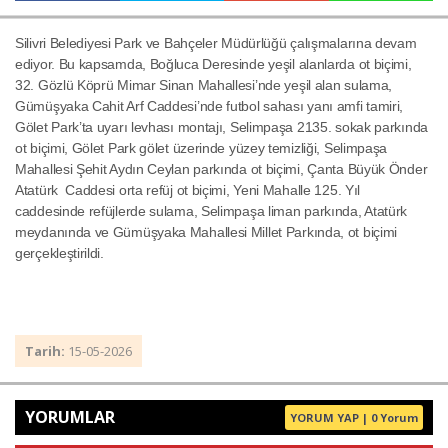
Silivri Belediyesi Park ve Bahçeler Müdürlüğü çalışmalarına devam
ediyor. Bu kapsamda, Boğluca Deresinde yeşil alanlarda ot biçimi,
Haberin Doğru Adresi.
32. Gözlü Köprü Mimar Sinan Mahallesi’nde yeşil alan sulama,
Gümüşyaka Cahit Arf Caddesi’nde futbol sahası yanı amfi tamiri,
Gölet Park’ta uyarı levhası montajı, Selimpaşa 2135. sokak parkında
ot biçimi, Gölet Park gölet üzerinde yüzey temizliği, Selimpaşa
Mahallesi Şehit Aydın Ceylan parkında ot biçimi, Çanta Büyük Önder
Atatürk Caddesi orta refüj ot biçimi, Yeni Mahalle 125. Yıl
caddesinde refüjlerde sulama, Selimpaşa liman parkında, Atatürk
meydanında ve Gümüşyaka Mahallesi Millet Parkında, ot biçimi
gerçekleştirildi.
Tarih:
15-05-2026
YORUMLAR
YORUM YAP | 0 Yorum