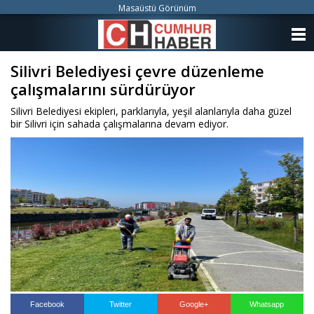
Masaüstü Görünüm
ANASAYFA
Silivri Belediyesi çevre düzenleme
KATEGORİLER
çalışmalarını sürdürüyor
YAZARLAR
Silivri Belediyesi ekipleri, parklarıyla, yeşil alanlarıyla daha güzel
bir Silivri için sahada çalışmalarına devam ediyor.
ANKETLER
FOTO GALERİ
VİDEO GALERİ
KÜNYE
İLETİŞİM
Facebook
Twitter
Google+
Whatsapp