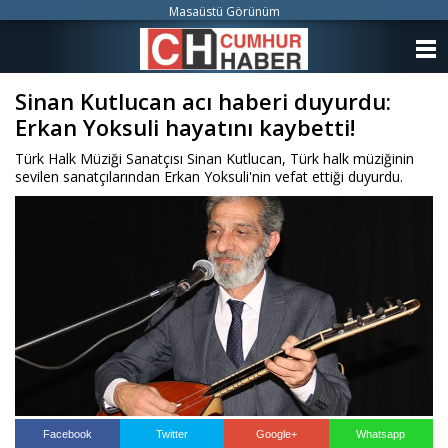
Masaüstü Görünüm
ANASAYFA
Sinan Kutlucan acı haberi duyurdu:
KATEGORİLER
Erkan Yoksuli hayatını kaybetti!
YAZARLAR
Türk Halk Müziği Sanatçısı Sinan Kutlucan, Türk halk müziğinin
sevilen sanatçılarından Erkan Yoksuli'nin vefat ettiği duyurdu.
ANKETLER
FOTO GALERİ
VİDEO GALERİ
KÜNYE
İLETİŞİM
Facebook
Twitter
Google+
Whatsapp