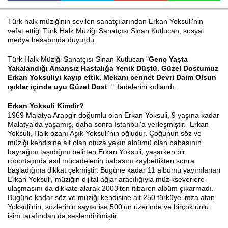
Türk halk müziğinin sevilen sanatçılarından Erkan Yoksuli'nin
vefat ettiği Türk Halk Müziği Sanatçısı Sinan Kutlucan, sosyal
Haberin Doğru Adresi.
medya hesabında duyurdu.
Türk Halk Müziği Sanatçısı Sinan Kutlucan "
Genç Yaşta
Yakalandığı Amansız Hastalığa Yenik Düştü. Güzel Dostumuz
Erkan Yoksuliyi kayıp ettik. Mekanı cennet Devri Daim Olsun
ışıklar içinde uyu Güzel Dost
.." ifadelerini kullandı.
Erkan Yoksuli Kimdir?
1969 Malatya Arapgir doğumlu olan Erkan Yoksuli, 9 yaşına kadar
Malatya'da yaşamış, daha sonra İstanbul'a yerleşmiştir. Erkan
Yoksuli, Halk ozanı Aşık Yoksuli'nin oğludur. Çoğunun söz ve
müziği kendisine ait olan otuza yakın albümü olan babasının
bayrağını taşıdığını belirten Erkan Yoksuli, yaşarken bir
röportajında asıl mücadelenin babasını kaybettikten sonra
başladığına dikkat çekmiştir. Bugüne kadar 11 albümü yayımlanan
Erkan Yoksuli, müziğin dijital ağlar aracılığıyla müzikseverlere
ulaşmasını da dikkate alarak 2003'ten itibaren albüm çıkarmadı.
Bugüne kadar söz ve müziği kendisine ait 250 türküye imza atan
Yoksuli'nin, sözlerinin sayısı ise 500'ün üzerinde ve birçok ünlü
isim tarafından da seslendirilmiştir.