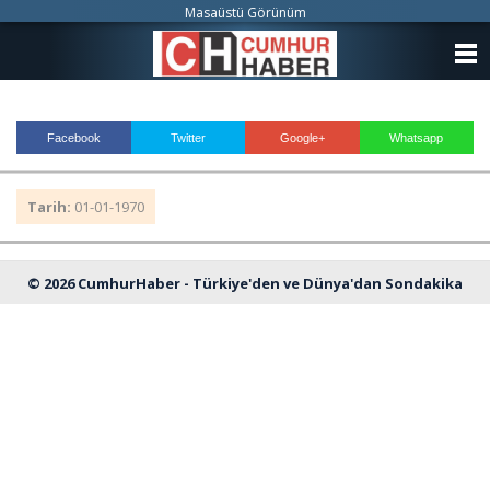
Masaüstü Görünüm
ANASAYFA
KATEGORİLER
Facebook
Twitter
Google+
Whatsapp
YAZARLAR
Tarih:
01-01-1970
ANKETLER
FOTO GALERİ
© 2026 CumhurHaber - Türkiye'den ve Dünya'dan Sondakika
VİDEO GALERİ
Haberleri
KÜNYE
İLETİŞİM