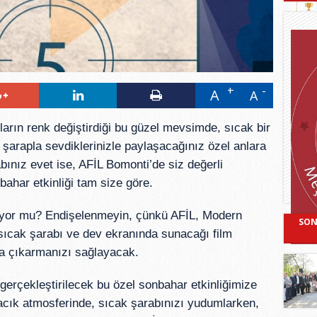
A
A
arın renk değiştirdiği bu güzel mevsimde, sıcak bir
 şarapla sevdiklerinizle paylaşacağınız özel anlara
ınız evet ise, AFİL Bomonti’de siz değerli
bahar etkinliği tam size göre.
iriyor mu? Endişelenmeyin, çünkü AFİL, Modern
SON
 sıcak şarabı ve dev ekranında sunacağı film
ya çıkarmanızı sağlayacak.
erçekleştirilecek bu özel sonbahar etkinliğimize
ıcacık atmosferinde, sıcak şarabınızı yudumlarken,