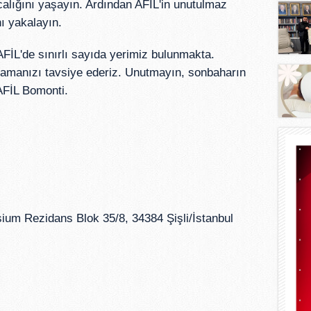
rıcalığını yaşayın. Ardından AFİL'in unutulmaz
nı yakalayın.
FİL'de sınırlı sayıda yerimiz bulunmakta.
rmamanızı tavsiye ederiz. Unutmayın, sonbaharın
AFİL Bomonti.
ium Rezidans Blok 35/8, 34384 Şişli/İstanbul