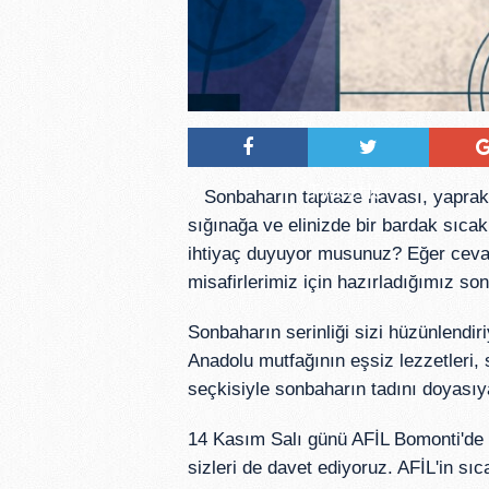
Tweetle
Sonbaharın taptaze havası, yaprakl
sığınağa ve elinizde bir bardak sıcak
ihtiyaç duyuyor musunuz? Eğer cevab
misafirlerimiz için hazırladığımız son
Sonbaharın serinliği sizi hüzünlend
Anadolu mutfağının eşsiz lezzetleri,
seçkisiyle sonbaharın tadını doyası
14 Kasım Salı günü AFİL Bomonti'de g
sizleri de davet ediyoruz. AFİL'in s