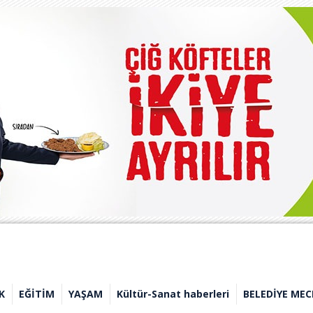
K
EĞİTİM
YAŞAM
Kültür-Sanat haberleri
BELEDİYE MEC