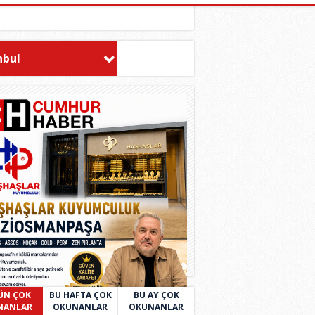
nbul
ÜN ÇOK
BU HAFTA ÇOK
BU AY ÇOK
NANLAR
OKUNANLAR
OKUNANLAR