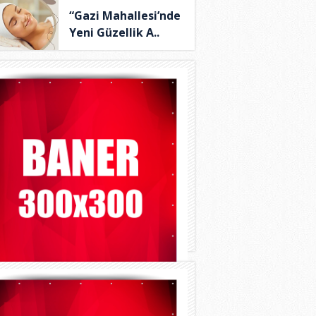
“Gazi Mahallesi’nde
Yeni Güzellik A..