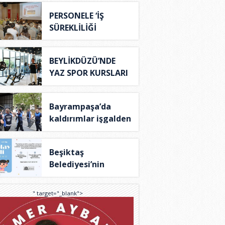
PERSONELE ‘İŞ
SÜREKLİLİĞİ
YÖNETİM S..
BEYLİKDÜZÜ’NDE
YAZ SPOR KURSLARI
TÜ..
Bayrampaşa’da
kaldırımlar işgalden
..
Beşiktaş
Belediyesi’nin
Theraplay T..
" target="_blank">