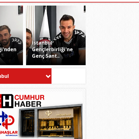
İstanbul
ği'nden
Gençlerbirliği'ne
Genç Sant..
nbul