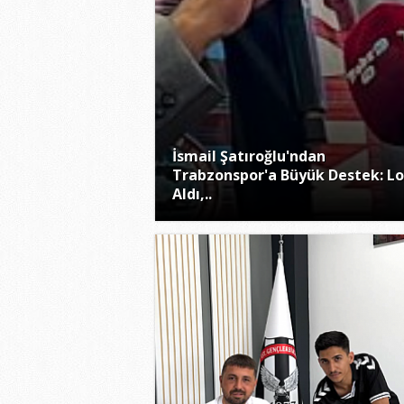
İsmail Şatıroğlu'ndan
Trabzonspor'a Büyük Destek: L
Aldı,..