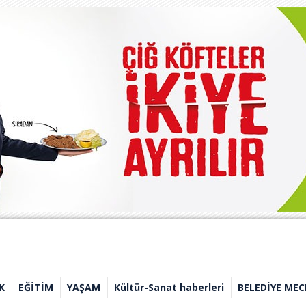
K
EĞİTİM
YAŞAM
Kültür-Sanat haberleri
BELEDİYE MEC