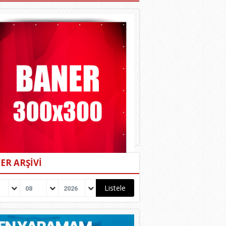
ER ARŞİVİ
08
2026