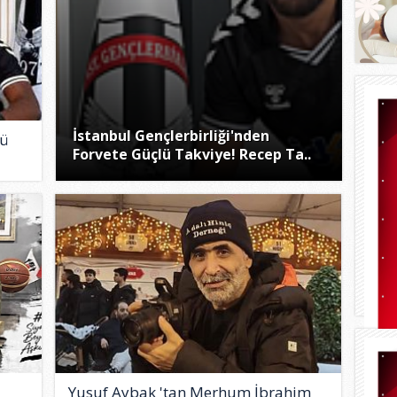
İstanbul Gençlerbirliği'nden
cü
Forvete Güçlü Takviye! Recep Ta..
Yusuf Aybak 'tan Merhum İbrahim