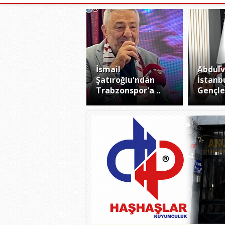
İsmail
Abdulv
Şatıroğlu'ndan
İstanb
Trabzonspor'a ..
Gençler