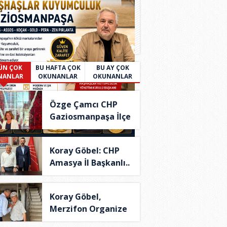
ÜN ÇOK
BU HAFTA ÇOK
BU AY ÇOK
NANLAR
OKUNANLAR
OKUNANLAR
Özge Çamcı CHP
Gaziosmanpaşa İlçe
B..
Koray Göbel: CHP
Amasya İl Başkanlı..
Koray Göbel,
Merzifon Organize
Sana..