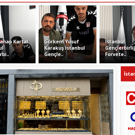
ahap Kartal
Görkem Yusuf
İstanbul
ul
Karakuş İstanbul
Gençlerbirli
bi..
Gençle..
Forvete..
İsta