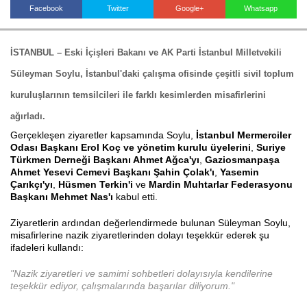
Facebook
Twitter
Google+
Whatsapp
Haberin Doğru Adresi.
İSTANBUL
– Eski İçişleri Bakanı ve AK Parti İstanbul Milletvekili
Süleyman Soylu
, İstanbul'daki çalışma ofisinde çeşitli sivil toplum
kuruluşlarının temsilcileri ile farklı kesimlerden misafirlerini
ağırladı.
Gerçekleşen ziyaretler kapsamında Soylu,
İstanbul Mermerciler
Odası Başkanı Erol Koç ve yönetim kurulu üyelerini
,
Suriye
Türkmen Derneği Başkanı Ahmet Ağca'yı
,
Gaziosmanpaşa
Ahmet Yesevi Cemevi Başkanı Şahin Çolak'ı
,
Yasemin
Çarıkçı'yı
,
Hüsmen Terkin'i
ve
Mardin Muhtarlar Federasyonu
Başkanı Mehmet Nas'ı
kabul etti.
Ziyaretlerin ardından değerlendirmede bulunan Süleyman Soylu,
misafirlerine nazik ziyaretlerinden dolayı teşekkür ederek şu
ifadeleri kullandı:
"Nazik ziyaretleri ve samimi sohbetleri dolayısıyla kendilerine
teşekkür ediyor, çalışmalarında başarılar diliyorum."