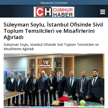
Masaüstü Görünüm
ANASAYFA
Süleyman Soylu, İstanbul Ofisinde Sivil
KATEGORİLER
Toplum Temsilcileri ve Misafirlerini
YAZARLAR
Ağırladı
Süleyman Soylu, İstanbul Ofisinde Sivil Toplum Temsilcileri ve
ANKETLER
Misafirlerini Ağırladı
FOTO GALERİ
VİDEO GALERİ
KÜNYE
İLETİŞİM