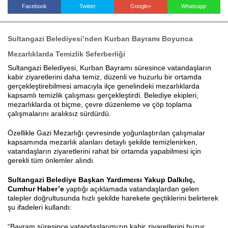
Facebook
Twitter
Google+
Whatsapp
Haberin Doğru Adresi.
Sultangazi Belediyesi’nden Kurban Bayramı Boyunca
Mezarlıklarda Temizlik Seferberliği
Sultangazi Belediyesi, Kurban Bayramı süresince vatandaşların
kabir ziyaretlerini daha temiz, düzenli ve huzurlu bir ortamda
gerçekleştirebilmesi amacıyla ilçe genelindeki mezarlıklarda
kapsamlı temizlik çalışması gerçekleştirdi. Belediye ekipleri,
mezarlıklarda ot biçme, çevre düzenleme ve çöp toplama
çalışmalarını aralıksız sürdürdü.
Özellikle Gazi Mezarlığı çevresinde yoğunlaştırılan çalışmalar
kapsamında mezarlık alanları detaylı şekilde temizlenirken,
vatandaşların ziyaretlerini rahat bir ortamda yapabilmesi için
gerekli tüm önlemler alındı.
Sultangazi Belediye Başkan Yardımcısı Yakup Dalkılıç,
Cumhur Haber’e
yaptığı açıklamada vatandaşlardan gelen
talepler doğrultusunda hızlı şekilde harekete geçtiklerini belirterek
şu ifadeleri kullandı:
“Bayram süresince vatandaşlarımızın kabir ziyaretlerini huzur