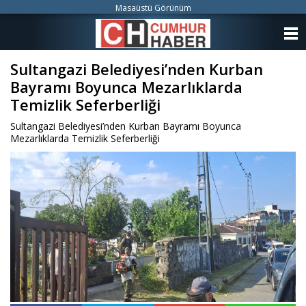
Masaüstü Görünüm
ANASAYFA
Sultangazi Belediyesi’nden Kurban
KATEGORİLER
Bayramı Boyunca Mezarlıklarda
YAZARLAR
Temizlik Seferberliği
Sultangazi Belediyesi’nden Kurban Bayramı Boyunca
ANKETLER
Mezarlıklarda Temizlik Seferberliği
FOTO GALERİ
VİDEO GALERİ
KÜNYE
İLETİŞİM