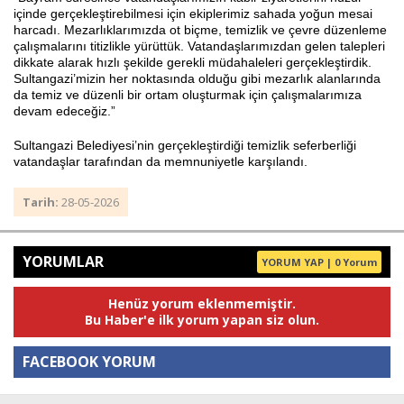
içinde gerçekleştirebilmesi için ekiplerimiz sahada yoğun mesai
harcadı. Mezarlıklarımızda ot biçme, temizlik ve çevre düzenleme
çalışmalarını titizlikle yürüttük. Vatandaşlarımızdan gelen talepleri
dikkate alarak hızlı şekilde gerekli müdahaleleri gerçekleştirdik.
Sultangazi’mizin her noktasında olduğu gibi mezarlık alanlarında
da temiz ve düzenli bir ortam oluşturmak için çalışmalarımıza
devam edeceğiz.”
Sultangazi Belediyesi’nin gerçekleştirdiği temizlik seferberliği
vatandaşlar tarafından da memnuniyetle karşılandı.
Tarih:
28-05-2026
YORUMLAR
YORUM YAP | 0 Yorum
Henüz yorum eklenmemiştir.
Bu Haber'e ilk yorum yapan siz olun.
FACEBOOK YORUM