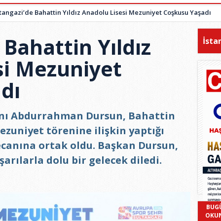
tangazi’de Bahattin Yıldız Anadolu Lisesi Mezuniyet Coşkusu Yaşadı
 Bahattin Yıldız
İsta
si Mezuniyet
dı
anı Abdurrahman Dursun, Bahattin
ezuniyet törenine ilişkin yaptığı
canına ortak oldu. Başkan Dursun,
arılarla dolu bir gelecek diledi.
BUG
OKU