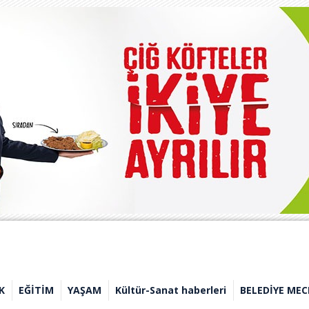
K
EĞİTİM
YAŞAM
Kültür-Sanat haberleri
BELEDİYE MEC