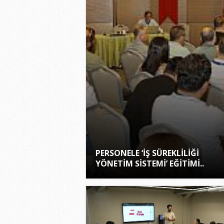
PERSONELE ‘İŞ SÜREKLİLİĞİ
YÖNETİM SİSTEMİ’ EĞİTİMİ..