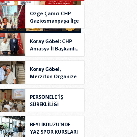
Özge Çamcı CHP
Gaziosmanpaşa İlçe
B..
Koray Göbel: CHP
Amasya İl Başkanlı..
Koray Göbel,
Merzifon Organize
Sana..
PERSONELE ‘İŞ
SÜREKLİLİĞİ
YÖNETİM S..
BEYLİKDÜZÜ’NDE
YAZ SPOR KURSLARI