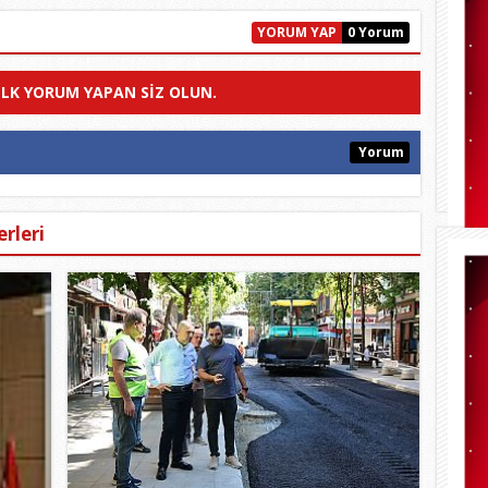
YORUM YAP
0 Yorum
ILK YORUM YAPAN SIZ OLUN.
Yorum
rleri