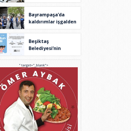
TÜ..
Bayrampaşa’da
kaldırımlar işgalden
..
Beşiktaş
Belediyesi’nin
Theraplay T..
" target="_blank">