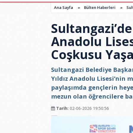
Ana Sayfa
»
Bülten Haberleri
»
Sul
Sultangazi’de
Anadolu Lise
Coşkusu Yaşa
Sultangazi Belediye Başk
Yıldız Anadolu Lisesi’nin m
paylaşımda gençlerin heye
mezun olan öğrencilere baş
Tarih:
02-06-2026 19:50:56