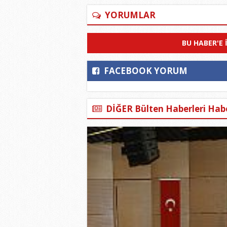
YORUMLAR
BU HABER'E 
FACEBOOK YORUM
DİĞER Bülten Haberleri Habe