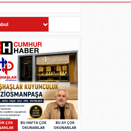
nbul
ÜN ÇOK
BU HAFTA ÇOK
BU AY ÇOK
NANLAR
OKUNANLAR
OKUNANLAR