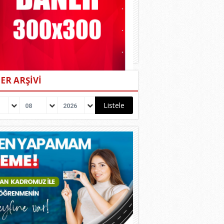
ER ARŞİVİ
08
2026