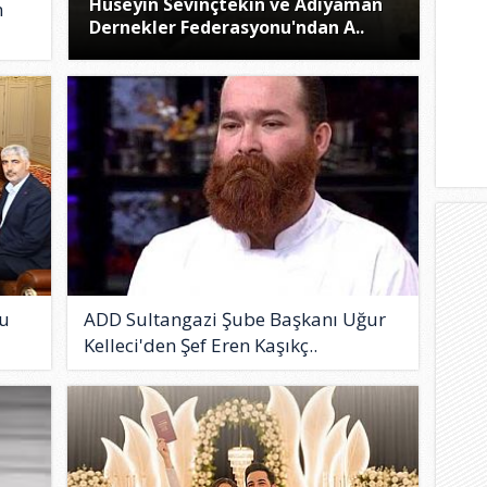
Hüseyin Sevinçtekin ve Adıyaman
n
Dernekler Federasyonu'ndan A..
u
ADD Sultangazi Şube Başkanı Uğur
Kelleci'den Şef Eren Kaşıkç..