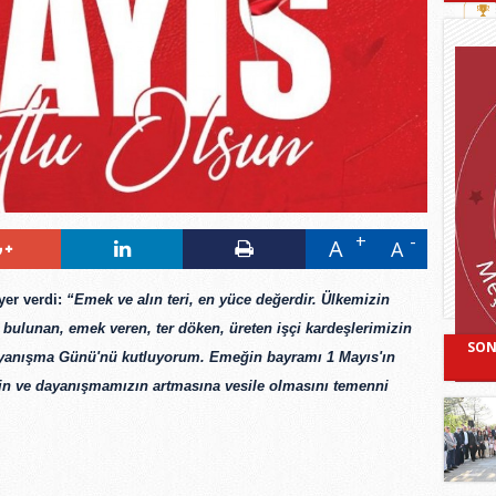
A
A
er verdi: 
“Emek ve alın teri, en yüce değerdir. Ülkemizin 
ulunan, emek veren, ter döken, üreten işçi kardeşlerimizin 
SON
ayanışma Günü'nü kutluyorum. Emeğin bayramı 1 Mayıs'ın 
zin ve dayanışmamızın artmasına vesile olmasını temenni 