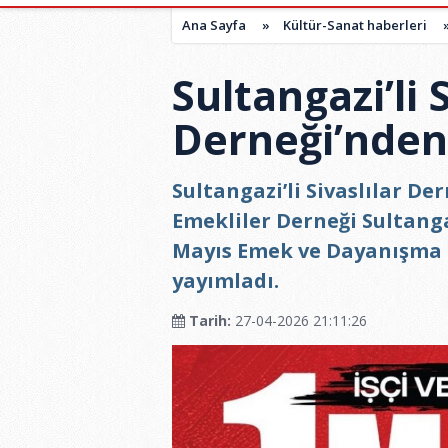
Ana Sayfa
»
Kültür-Sanat haberleri
Sultangazi’li S
Derneği’nden
Sultangazi’li Sivaslılar De
Emekliler Derneği Sultang
Mayıs Emek ve Dayanışma G
yayımladı.
Tarih:
27-04-2026 21:11:26