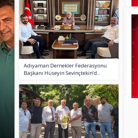
Adıyaman Dernekler Federasyonu
Başkanı Hüseyin Sevinçtekin’d..