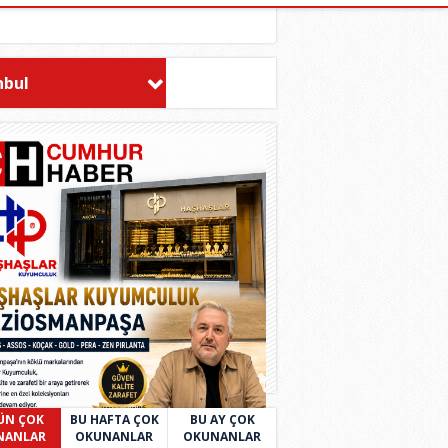
nbul
ÜN ÇOK
BU HAFTA ÇOK
BU AY ÇOK
NANLAR
OKUNANLAR
OKUNANLAR