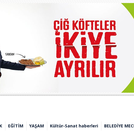
K
EĞİTİM
YAŞAM
Kültür-Sanat haberleri
BELEDİYE MEC