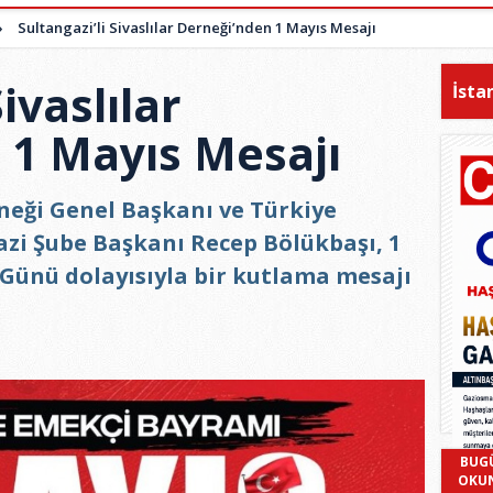
»
Sultangazi’li Sivaslılar Derneği’nden 1 Mayıs Mesajı
ivaslılar
İsta
 1 Mayıs Mesajı
rneği Genel Başkanı ve Türkiye
azi Şube Başkanı Recep Bölükbaşı, 1
ünü dolayısıyla bir kutlama mesajı
BUG
OKU