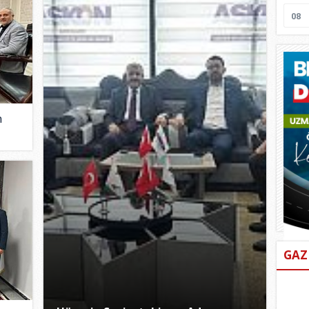
08
n
GAZ