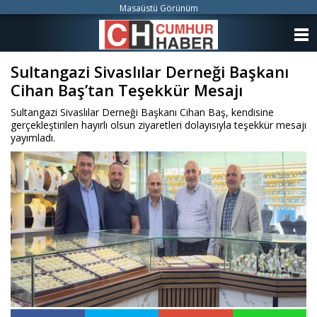
Masaüstü Görünüm
ANASAYFA
Sultangazi Sivaslılar Derneği Başkanı
KATEGORİLER
Cihan Baş’tan Teşekkür Mesajı
YAZARLAR
Sultangazi Sivaslılar Derneği Başkanı Cihan Baş, kendisine
gerçekleştirilen hayırlı olsun ziyaretleri dolayısıyla teşekkür mesajı
ANKETLER
yayımladı.
FOTO GALERİ
VİDEO GALERİ
KÜNYE
İLETİŞİM