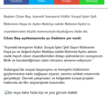
Facebook
Twitter
Google+
Whatsapp
Başkan Cihan Baş, kıymetli hemşerisi Kültür Sosyal İşleri Şefi
Haberin Doğru Adresi.
Mükremin Kaya ile Aydın Mobilya sahibi Mehmet Aydın’ın
ziyaretlerinden büyük memnuniyet duyduğunu ifade etti.
Cihan Baş açıklamasında şu ifadelere yer verdi:
“Kıymetli hemşerim Kültür Sosyal İşleri Şefi Sayın Mükremin
Kaya’ya ve değerli Aydın Mobilya sahibi Mehmet Aydın abime
nazik hayırlı olsun ziyaretlerinden dolayı şükranlarımı sunuyorum.
Birlik ve beraberliğimizin daim olmasını temenni ediyorum.”
Sultangazi’de sosyal dayanışma ve hemşehri kültürünün
güçlenmesine katkı sağlayan ziyaret, samimi sohbet ortamında
gerçekleşti. Dernek çalışmaları ve bölgedeki sosyal projeler
hakkında da fikir alışverişinde bulunuldu.