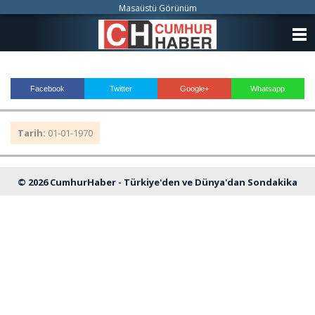
Masaüstü Görünüm
ANASAYFA
KATEGORİLER
Facebook
Twitter
Google+
Whatsapp
YAZARLAR
Tarih:
01-01-1970
ANKETLER
FOTO GALERİ
© 2026 CumhurHaber - Türkiye'den ve Dünya'dan Sondakika
VİDEO GALERİ
Haberleri
KÜNYE
İLETİŞİM