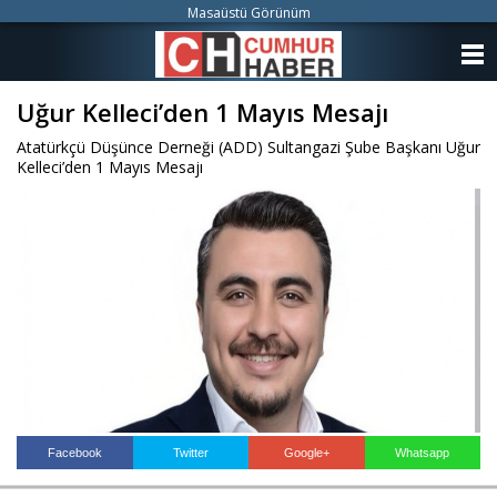
Masaüstü Görünüm
ANASAYFA
Uğur Kelleci’den 1 Mayıs Mesajı
KATEGORİLER
Atatürkçü Düşünce Derneği (ADD) Sultangazi Şube Başkanı Uğur
YAZARLAR
Kelleci’den 1 Mayıs Mesajı
ANKETLER
FOTO GALERİ
VİDEO GALERİ
KÜNYE
İLETİŞİM
Facebook
Twitter
Google+
Whatsapp