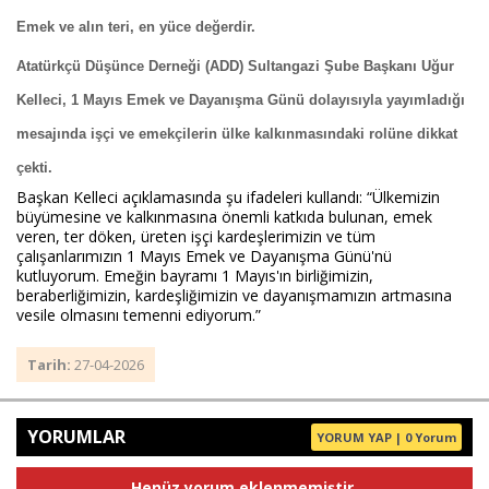
Emek ve alın teri, en yüce değerdir.
Atatürkçü Düşünce Derneği (ADD) Sultangazi Şube Başkanı Uğur 
Haberin Doğru Adresi.
Kelleci, 1 Mayıs Emek ve Dayanışma Günü dolayısıyla yayımladığı 
mesajında işçi ve emekçilerin ülke kalkınmasındaki rolüne dikkat 
çekti.
Başkan Kelleci açıklamasında şu ifadeleri kullandı: “Ülkemizin 
büyümesine ve kalkınmasına önemli katkıda bulunan, emek 
veren, ter döken, üreten işçi kardeşlerimizin ve tüm 
çalışanlarımızın 1 Mayıs Emek ve Dayanışma Günü'nü 
kutluyorum. Emeğin bayramı 1 Mayıs'ın birliğimizin, 
beraberliğimizin, kardeşliğimizin ve dayanışmamızın artmasına 
vesile olmasını temenni ediyorum.”
Tarih:
27-04-2026
YORUMLAR
YORUM YAP | 0 Yorum
Henüz yorum eklenmemiştir.