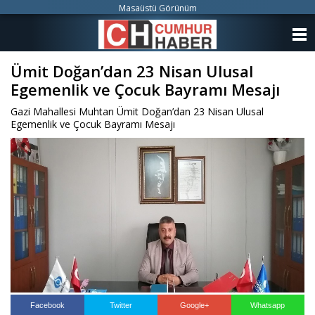
Masaüstü Görünüm
ANASAYFA
Ümit Doğan’dan 23 Nisan Ulusal
KATEGORİLER
Egemenlik ve Çocuk Bayramı Mesajı
YAZARLAR
Gazi Mahallesi Muhtarı Ümit Doğan’dan 23 Nisan Ulusal
Egemenlik ve Çocuk Bayramı Mesajı
ANKETLER
FOTO GALERİ
VİDEO GALERİ
KÜNYE
İLETİŞİM
Facebook
Twitter
Google+
Whatsapp