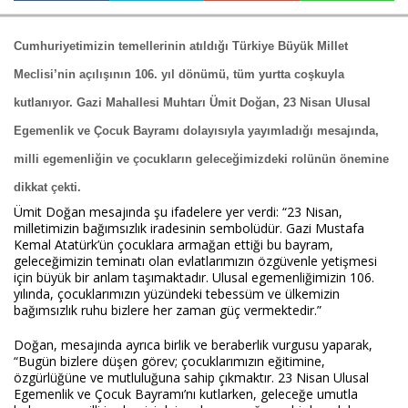
Cumhuriyetimizin temellerinin atıldığı Türkiye Büyük Millet 
Haberin Doğru Adresi.
Meclisi’nin açılışının 106. yıl dönümü, tüm yurtta coşkuyla 
kutlanıyor. Gazi Mahallesi Muhtarı Ümit Doğan, 23 Nisan Ulusal 
Egemenlik ve Çocuk Bayramı dolayısıyla yayımladığı mesajında, 
milli egemenliğin ve çocukların geleceğimizdeki rolünün önemine 
dikkat çekti.
Ümit Doğan mesajında şu ifadelere yer verdi: “23 Nisan, 
milletimizin bağımsızlık iradesinin sembolüdür. Gazi Mustafa 
Kemal Atatürk’ün çocuklara armağan ettiği bu bayram, 
geleceğimizin teminatı olan evlatlarımızın özgüvenle yetişmesi 
için büyük bir anlam taşımaktadır. Ulusal egemenliğimizin 106. 
yılında, çocuklarımızın yüzündeki tebessüm ve ülkemizin 
bağımsızlık ruhu bizlere her zaman güç vermektedir.”
Doğan, mesajında ayrıca birlik ve beraberlik vurgusu yaparak, 
“Bugün bizlere düşen görev; çocuklarımızın eğitimine, 
özgürlüğüne ve mutluluğuna sahip çıkmaktır. 23 Nisan Ulusal 
Egemenlik ve Çocuk Bayramı’nı kutlarken, geleceğe umutla 