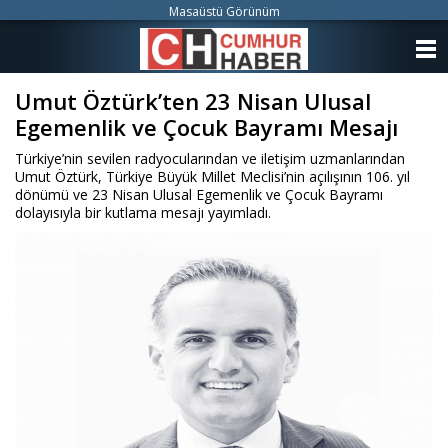
Masaüstü Görünüm
ANASAYFA
Umut Öztürk’ten 23 Nisan Ulusal
KATEGORİLER
Egemenlik ve Çocuk Bayramı Mesajı
YAZARLAR
Türkiye’nin sevilen radyocularından ve iletişim uzmanlarından
Umut Öztürk, Türkiye Büyük Millet Meclisi’nin açılışının 106. yıl
ANKETLER
dönümü ve 23 Nisan Ulusal Egemenlik ve Çocuk Bayramı
dolayısıyla bir kutlama mesajı yayımladı.
FOTO GALERİ
VİDEO GALERİ
KÜNYE
İLETİŞİM