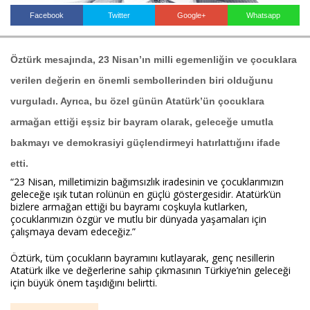
Facebook
Twitter
Google+
Whatsapp
Haberin Doğru Adresi.
Öztürk mesajında, 
23 Nisan’ın milli egemenliğin ve çocuklara 
verilen değerin en önemli sembollerinden biri
 olduğunu 
vurguladı. Ayrıca, bu özel günün Atatürk’ün çocuklara 
armağan ettiği eşsiz bir bayram olarak, geleceğe umutla 
bakmayı ve demokrasiyi güçlendirmeyi hatırlattığını ifade 
etti.
“23 Nisan, milletimizin bağımsızlık iradesinin ve çocuklarımızın 
geleceğe ışık tutan rolünün en güçlü göstergesidir. Atatürk’ün 
bizlere armağan ettiği bu bayramı coşkuyla kutlarken, 
çocuklarımızın özgür ve mutlu bir dünyada yaşamaları için 
çalışmaya devam edeceğiz.”
Öztürk, tüm çocukların bayramını kutlayarak, genç nesillerin 
Atatürk ilke ve değerlerine sahip çıkmasının Türkiye’nin geleceği 
için büyük önem taşıdığını belirtti.