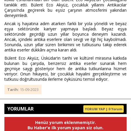
tanıklık etti. Bülent Eco Akyüz, çocukluk yıllarını Antikacılar
Çarşısı’nda geçirerek bu eşsiz çarşının atmosferini yakından
deneyimledi.
Ancak iş hayatına adım atarken farklı bir yola yöneldi ve beyaz
eşya sektöründe kariyer yapmaya başladı. Beyaz eşya
sektöründe geçirdiği uzun yıllar boyunca deneyim kazandı.
Ancak, içindeki antika eserlere olan sevgi ve ilgi hiç kaybolmadı.
Sonunda, uzun yıllar süren birikimini ve tutkusunu takip ederek
antika eserler dükkânı açma kararı aldı.
Bülent Eco Akyüz, Üsküdar’ın tarihi ve kültürel mirasına katkıda
bulunan bu çarşıda, benzersiz antika eserler sunarak hem
geçmişe saygı gösteriyor hem de antika tutkunlarına hizmet
veriyor. Onun hikayesi, bir çocukluk hayalini gerçekleştirme ve
tutkusu doğrultusunda ilerleme öyküsünü temsil ediyor.
Tarih:
15-09-2023
YORUMLAR
YORUM YAP | 0 Yorum
Henüz yorum eklenmemiştir.
Bu Haber'e ilk yorum yapan siz olun.