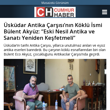
Masaüstü Görünüm
ANASAYFA
Üsküdar Antika Çarşısı’nın Köklü İsmi
KATEGORİLER
Bülent Akyüz: “Eski Nesil Antika ve
YAZARLAR
Sanatı Yeniden Keşfetmeli”
Üsküdar’ın tarihi Antika Çarşısı, yıllarca unutulmaz anıları ve eşsiz
ANKETLER
antika eserleri barındırdı. Bu çarşının köklü esnaflarından biri olan
Bülent Eco Akyüz, çocukluğunu Antikacılar Çarşısı’nda geçirdi.
FOTO GALERİ
VİDEO GALERİ
KÜNYE
İLETİŞİM