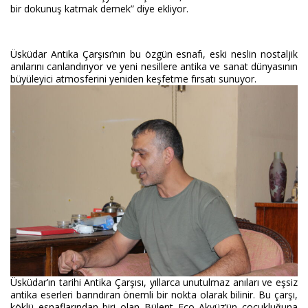
bir dokunuş katmak demek” diye ekliyor.
Üsküdar Antika Çarşısı’nın bu özgün esnafı, eski neslin nostaljik
anılarını canlandırıyor ve yeni nesillere antika ve sanat dünyasının
büyüleyici atmosferini yeniden keşfetme fırsatı sunuyor.
Üsküdar’ın tarihi Antika Çarşısı, yıllarca unutulmaz anıları ve eşsiz
antika eserleri barındıran önemli bir nokta olarak bilinir. Bu çarşı,
köklü esnaflarından biri olan Bülent Eco Akyüz’ün çocukluğuna