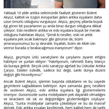
Yaklaşık 10 yıldır antika sektöründe faaliyet gösteren Bülent
Akyüz, kaliteli ve özgün Avrupa’dan gelen antika eşyaların daha
uzun ömürlü olduğunu vurguluyor. Akyüz, geçmiş yıllarda büyük
ilgi gören bit pazarlarının şu anda biraz durgun olduğuna dikkat
çekiyor. Eski nesillerin antika ve eski eşyalara büyük bir merakı
olduğunu hatırlatan Akyüz, “Şimdi ki nesiller, eski ve antik
eşyalara pek sıcak bakmıyor gibi görünse de, bizim
jenerasyonumuz bu işi devraldı. İnşallah, bizim de Allah izin
verirse burada iz bırakacağımıza inanıyorum” diyor.
Akyüz, geçmişte ünlü sanatçıların da çarşılarını ziyaret ettiğini
hatırlıyor ve şunları ekliyor: “Hatırlıyorum, rahmetli Barış Manço
da buraya gelirdi. Birçok ünlü sanatçıyı ağırladı bu Üsküdar Antika
Çarşısı. Eskileri özledik, sadece biz değil, sanki dünya düzeni
değişti gibi hissediyoruz.”
Ancak Bülent Akyüz, işlerinin başında olduklarını ve bu sayede
geçimlerini sağladıklarını belirtiyor. Aynı zamanda genç nesillere
de seslenen Akyüz, eski antika eşyalara ilgi göstermelerini
öneriyor. Günümüzde sunta mobilyaların pek dayanıklı olmadığını
ve kiracıların sık sık ev değiştirdiğini gözlemlediğini söylüyor.
Akyüz, “Sunta mobilyalar zamanla çökebiliyor ve bu da masraf
demek. Eski antika eşyaları keşfetmek, hem kaliteli hem de tarihi