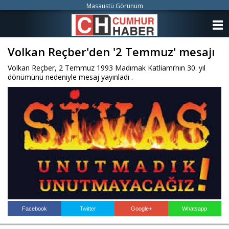
Masaüstü Görünüm
ANASAYFA
Volkan Reçber'den '2 Temmuz' mesajı
KATEGORİLER
Volkan Reçber, 2 Temmuz 1993 Madımak Katliamı’nın 30. yıl
YAZARLAR
dönümünü nedeniyle mesaj yayınladı .
ANKETLER
FOTO GALERİ
VİDEO GALERİ
KÜNYE
İLETİŞİM
Facebook
Twitter
Google+
Whatsapp