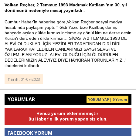
Volkan Reçber, 2 Temmuz 1993 Madımak Katliamı’nın 30. yıl
dönümünü nedeniyle mesaj yayınladı .
Cumhur Haber'in haberine göre,Volkan Reçber sosyal medya
Haberin Doğru Adresi.
hesabında paylaşım yaptı: '' Gidi Yezid bize Kızılbaş demiş
bahçede açılan gülde kırmızı incinme ey gönül kim ne derse desin
Kuran’ı derc eden dilde kırmızı… SİVASTA 2 TEMMUZ 1993 DE
ALEVİ OLDUKLARI İÇİN YEZİDLER TARAFINDAN DİRİ DİRİ
YAKILARAK KATLEDİLEN CANLARIMIZI SAYGI SEVGi VE
ÖZLEMLE ANIYORUZ..ALEVİ OLDUĞU İÇİN ÖLDÜRÜLEN
DEDELERİMİZİN ALEVİYİZ DİYE HAYKIRAN TORUNLARIYIZ..''
ifadelerini kullandı.
Tarih:
01-07-2023
YORUMLAR
YORUM YAP | 0 Yorum
Henüz yorum eklenmemiştir.
Bu Haber'e ilk yorum yapan siz olun.
FACEBOOK YORUM